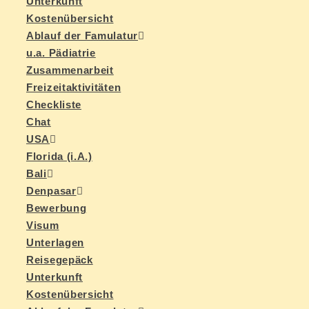
Un­ter­kunft
Kos­ten­über­sicht
Ab­lauf der Famulatur
u.a. Päd­ia­trie
Zu­sam­men­ar­beit
Frei­zeit­ak­ti­vi­tä­ten
Check­lis­te
Chat
USA
Flo­ri­da (i.A.)
Ba­li
Den­pasar
Be­wer­bung
Vi­sum
Un­ter­la­gen
Rei­se­ge­päck
Un­ter­kunft
Kos­ten­über­sicht