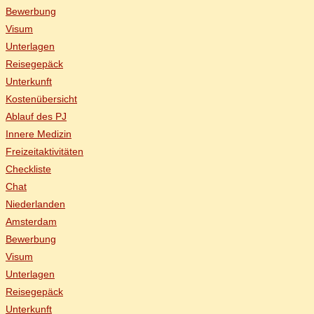
Be­wer­bung
Vi­sum
Un­ter­la­gen
Rei­se­ge­päck
Un­ter­kunft
Kos­ten­über­sicht
Ab­lauf des PJ
In­ne­re Medizin
Frei­zeit­ak­ti­vi­tä­ten
Check­lis­te
Chat
Nie­der­lan­den
Ams­ter­dam
Be­wer­bung
Vi­sum
Un­ter­la­gen
Rei­se­ge­päck
Un­ter­kunft