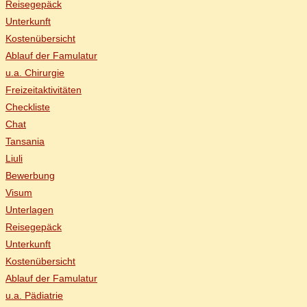
Rei­se­ge­päck
Un­ter­kunft
Kos­ten­über­sicht
Ab­lauf der Famulatur
u.a. Chir­ur­gie
Frei­zeit­ak­ti­vi­tä­ten
Check­lis­te
Chat
Tan­sa­nia
Liu­li
Be­wer­bung
Vi­sum
Un­ter­la­gen
Rei­se­ge­päck
Un­ter­kunft
Kos­ten­über­sicht
Ab­lauf der Famulatur
u.a. Päd­ia­trie