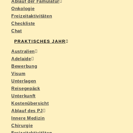
Ab­lauf der Famulatur
On­ko­lo­gie
Frei­zeit­ak­ti­vi­tä­ten
Check­lis­te
Chat
PRAK­TI­SCHES JAHR
Aus­tra­li­en
Ade­lai­de
Be­wer­bung
Vi­sum
Un­ter­la­gen
Rei­se­ge­päck
Un­ter­kunft
Kos­ten­über­sicht
Ab­lauf des PJ
In­ne­re Medizin
Chir­ur­gie
Frei­zeit­ak­ti­vi­tä­ten