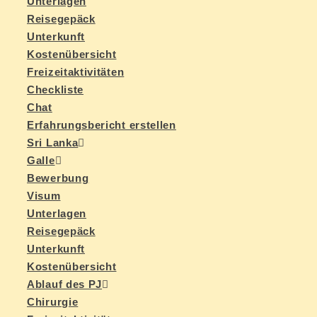
Un­ter­la­gen
Rei­se­ge­päck
Un­ter­kunft
Kos­ten­über­sicht
Frei­zeit­ak­ti­vi­tä­ten
Check­lis­te
Chat
Er­fah­rungs­be­richt erstellen
Sri Lan­ka
Gal­le
Be­wer­bung
Vi­sum
Un­ter­la­gen
Rei­se­ge­päck
Un­ter­kunft
Kos­ten­über­sicht
Ab­lauf des PJ
Chir­ur­gie