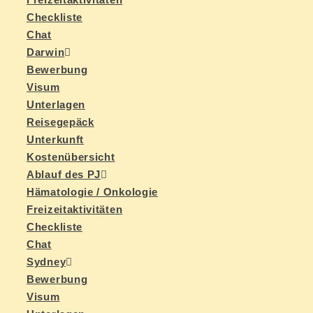
Check­lis­te
Chat
Dar­win
Be­wer­bung
Vi­sum
Un­ter­la­gen
Rei­se­ge­päck
Un­ter­kunft
Kos­ten­über­sicht
Ab­lauf des PJ
Hä­ma­to­lo­gie / Onkologie
Frei­zeit­ak­ti­vi­tä­ten
Check­lis­te
Chat
Syd­ney
Be­wer­bung
Vi­sum