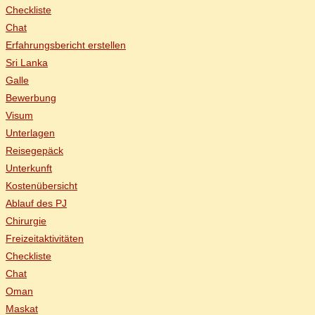
Check­lis­te
Chat
Er­fah­rungs­be­richt erstellen
Sri Lan­ka
Gal­le
Be­wer­bung
Vi­sum
Un­ter­la­gen
Rei­se­ge­päck
Un­ter­kunft
Kos­ten­über­sicht
Ab­lauf des PJ
Chir­ur­gie
Frei­zeit­ak­ti­vi­tä­ten
Check­lis­te
Chat
Oman
Mas­kat