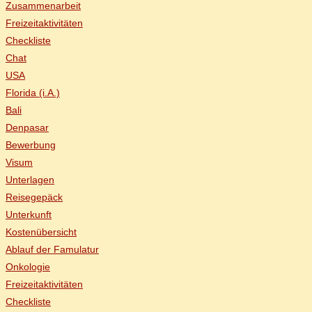
Zu­sam­men­ar­beit
Frei­zeit­ak­ti­vi­tä­ten
Check­lis­te
Chat
USA
Flo­ri­da (i.A.)
Ba­li
Den­pasar
Be­wer­bung
Vi­sum
Un­ter­la­gen
Rei­se­ge­päck
Un­ter­kunft
Kos­ten­über­sicht
Ab­lauf der Famulatur
On­ko­lo­gie
Frei­zeit­ak­ti­vi­tä­ten
Check­lis­te