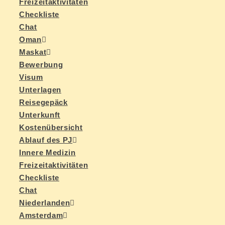
Frei­zeit­ak­ti­vi­tä­ten
Check­lis­te
Chat
Oman
Mas­kat
Be­wer­bung
Vi­sum
Un­ter­la­gen
Rei­se­ge­päck
Un­ter­kunft
Kos­ten­über­sicht
Ab­lauf des PJ
In­ne­re Medizin
Frei­zeit­ak­ti­vi­tä­ten
Check­lis­te
Chat
Nie­der­lan­den
Ams­ter­dam