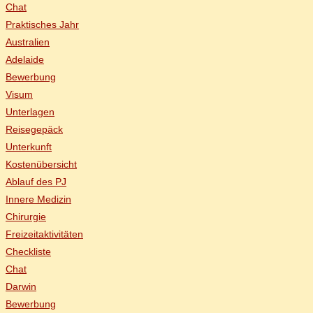
Chat
Prak­ti­sches Jahr
Aus­tra­li­en
Ade­lai­de
Be­wer­bung
Vi­sum
Un­ter­la­gen
Rei­se­ge­päck
Un­ter­kunft
Kos­ten­über­sicht
Ab­lauf des PJ
In­ne­re Medizin
Chir­ur­gie
Frei­zeit­ak­ti­vi­tä­ten
Check­lis­te
Chat
Dar­win
Be­wer­bung