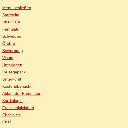
Menü schließen
Start­sei­te
Über CEA
Famu­la­tur
Schwe­den
Öre­b­ro
Be­wer­bung
Vi­sum
Un­ter­la­gen
Rei­se­ge­päck
Un­ter­kunft
Kos­ten­über­sicht
Ab­lauf der Famulatur
Kar­dio­lo­gie
Frei­zeit­ak­ti­vi­tä­ten
Check­lis­te
Chat