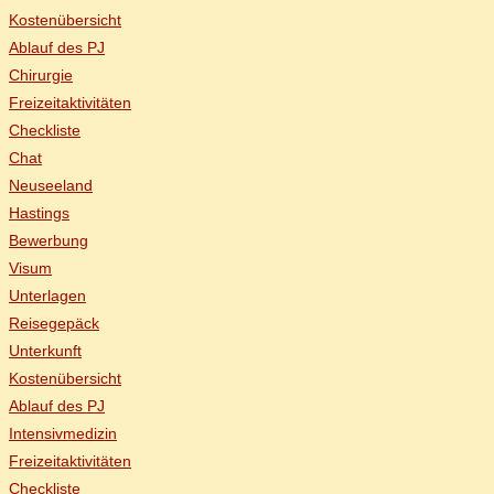
Kos­ten­über­sicht
Ab­lauf des PJ
Chir­ur­gie
Frei­zeit­ak­ti­vi­tä­ten
Check­lis­te
Chat
Neu­see­land
Has­tings
Be­wer­bung
Vi­sum
Un­ter­la­gen
Rei­se­ge­päck
Un­ter­kunft
Kos­ten­über­sicht
Ab­lauf des PJ
In­ten­siv­me­di­zin
Frei­zeit­ak­ti­vi­tä­ten
Check­lis­te