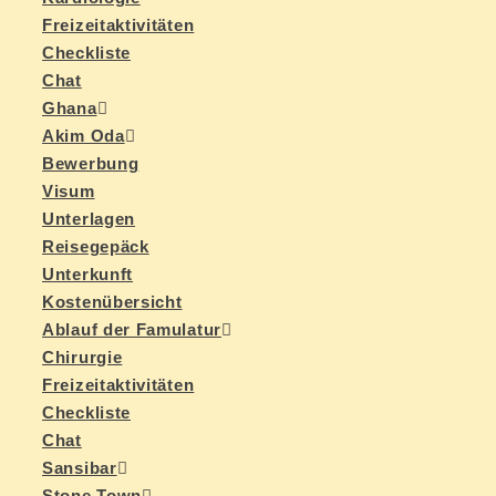
Frei­zeit­ak­ti­vi­tä­ten
Check­lis­te
Chat
Gha­na
Akim Oda
Be­wer­bung
Vi­sum
Un­ter­la­gen
Rei­se­ge­päck
Un­ter­kunft
Kos­ten­über­sicht
Ab­lauf der Famulatur
Chir­ur­gie
Frei­zeit­ak­ti­vi­tä­ten
Check­lis­te
Chat
San­si­bar
Stone Town