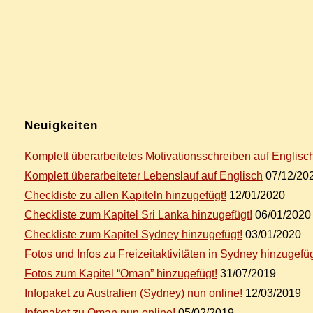
Neu­ig­kei­ten
Kom­plett über­ar­bei­te­tes Mo­ti­va­ti­ons­schrei­ben auf Englisc
Kom­plett über­ar­bei­te­ter Le­bens­lauf auf Englisch
07/12/20
Check­lis­te zu al­len Ka­pi­teln hinzugefügt!
12/01/2020
Check­lis­te zum Ka­pi­tel Sri Lan­ka hinzugefügt!
06/01/2020
Check­lis­te zum Ka­pi­tel Syd­ney hinzugefügt!
03/01/2020
Fo­tos und In­fos zu Frei­zeit­ak­ti­vi­tä­ten in Syd­ney hinzugefüg
Fo­tos zum Ka­pi­tel “Oman” hinzugefügt!
31/07/2019
In­fo­pa­ket zu Aus­tra­li­en (Syd­ney) nun online!
12/03/2019
In­fo­pa­ket zu Oman nun online!
05/02/2019