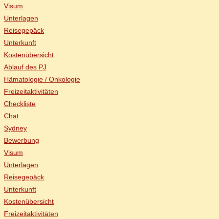
Vi­sum
Un­ter­la­gen
Rei­se­ge­päck
Un­ter­kunft
Kos­ten­über­sicht
Ab­lauf des PJ
Hä­ma­to­lo­gie / Onkologie
Frei­zeit­ak­ti­vi­tä­ten
Check­lis­te
Chat
Syd­ney
Be­wer­bung
Vi­sum
Un­ter­la­gen
Rei­se­ge­päck
Un­ter­kunft
Kos­ten­über­sicht
Frei­zeit­ak­ti­vi­tä­ten