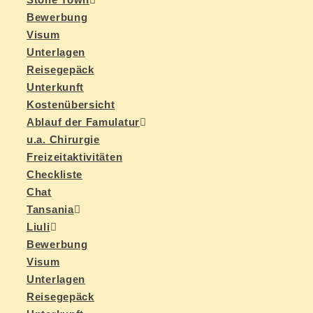
Be­wer­bung
Vi­sum
Un­ter­la­gen
Rei­se­ge­päck
Un­ter­kunft
Kos­ten­über­sicht
Ab­lauf der Famulatur
u.a. Chir­ur­gie
Frei­zeit­ak­ti­vi­tä­ten
Check­lis­te
Chat
Tan­sa­nia
Liu­li
Be­wer­bung
Vi­sum
Un­ter­la­gen
Rei­se­ge­päck