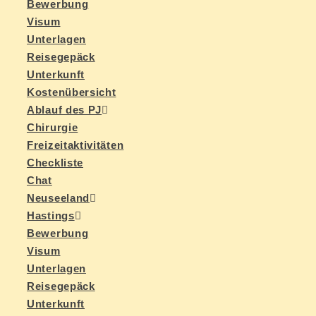
Be­wer­bung
Vi­sum
Un­ter­la­gen
Rei­se­ge­päck
Un­ter­kunft
Kos­ten­über­sicht
Ab­lauf des PJ
Chir­ur­gie
Frei­zeit­ak­ti­vi­tä­ten
Check­lis­te
Chat
Neu­see­land
Has­tings
Be­wer­bung
Vi­sum
Un­ter­la­gen
Rei­se­ge­päck
Un­ter­kunft