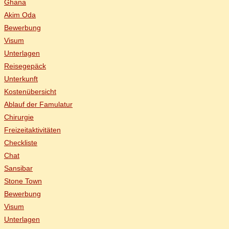
Gha­na
Akim Oda
Be­wer­bung
Vi­sum
Un­ter­la­gen
Rei­se­ge­päck
Un­ter­kunft
Kos­ten­über­sicht
Ab­lauf der Famulatur
Chir­ur­gie
Frei­zeit­ak­ti­vi­tä­ten
Check­lis­te
Chat
San­si­bar
Stone Town
Be­wer­bung
Vi­sum
Un­ter­la­gen