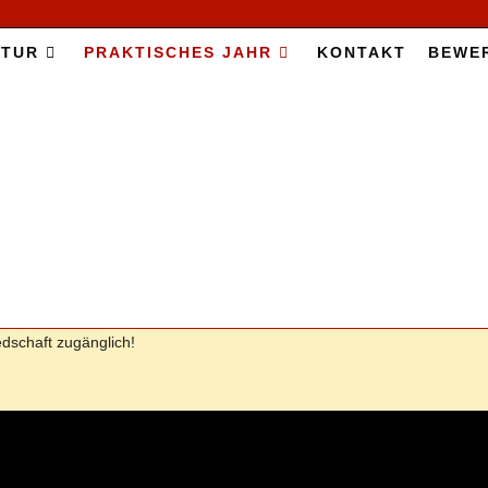
­TUR
PRAK­TI­SCHES JAHR
KON­TAKT
BE­WE
iedschaft zu­gäng­lich!