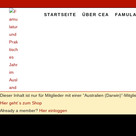
START­SEI­TE
ÜBER CEA
FAMU­LA
Die­ser In­halt ist nur für Mit­glie­der mit ei­ner “Aus­tra­li­en (Darwin)”-Mitgl
Hier geht´s zum Shop
Al­re­a­dy a mem­ber?
Hier ein­log­gen