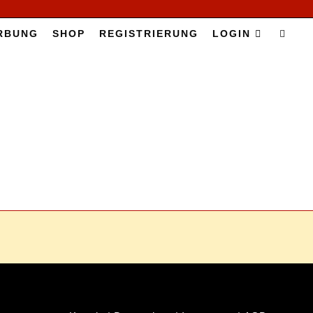
R­BUNG
SHOP
RE­GIS­TRIE­RUNG
LOG­IN