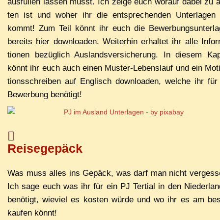
aus­fül­len las­sen müsst. Ich zei­ge euch wor­auf da­bei zu 
ten ist und wo­her ihr die ent­spre­chen­den Un­ter­la­gen
kommt! Zum Teil könnt ihr euch die Be­wer­bungs­un­ter­la
be­reits hier down­loa­den. Wei­ter­hin er­hal­tet ihr al­le In­for
tio­nen be­züg­lich Aus­lands­ver­si­che­rung. In die­sem Ka­pi
könnt ihr euch auch ei­nen Mus­ter-Le­bens­lauf und ein Mo­ti
ti­ons­schrei­ben auf Eng­lisch down­loa­den, wel­che ihr für
Be­wer­bung benötigt!
Reisegepäck
Was muss al­les ins Ge­päck, was darf man nicht ver­ges­
Ich sa­ge euch was ihr für ein PJ Ter­ti­al in den Nie­der­lan
be­nö­tigt, wie­viel es kos­ten wür­de und wo ihr es am bes
kau­fen könnt!