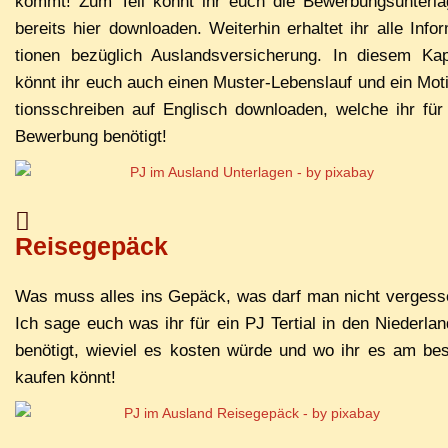
kommt! Zum Teil könnt ihr euch die Be­wer­bungs­un­ter­la
be­reits hier down­loa­den. Wei­ter­hin er­hal­tet ihr al­le In­for
tio­nen be­züg­lich Aus­lands­ver­si­che­rung. In die­sem Ka­pi
könnt ihr euch auch ei­nen Mus­ter-Le­bens­lauf und ein Mo­ti
ti­ons­schrei­ben auf Eng­lisch down­loa­den, wel­che ihr für
Be­wer­bung benötigt!
Reisegepäck
Was muss al­les ins Ge­päck, was darf man nicht ver­ges­
Ich sa­ge euch was ihr für ein PJ Ter­ti­al in den Nie­der­lan
be­nö­tigt, wie­viel es kos­ten wür­de und wo ihr es am bes
kau­fen könnt!