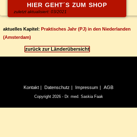
HIER GEHT´S ZUM SHOP
zu­letzt ak­tua­li­siert: 03/2021
ak­tu­el­les Ka­pi­tel:
Prak­ti­sches Jahr (PJ) in den Nie­der­lan­den
(Ams­ter­dam)
zu­rück zur Länderübersicht
Kon­takt
Da­ten­schutz
Im­pres­sum
AGB
Copyright 2026 - Dr. med. Saskia Faak