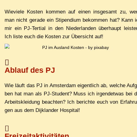
Wie­vie­le Kos­ten kom­men auf ei­nen ins­ge­samt zu, we
man nicht ge­ra­de ein Sti­pen­di­um be­kom­men hat? Kann 
mir ein PJ-Ter­ti­al in den Nie­der­lan­den über­haupt leis­t
Ich lis­te euch die Kos­ten zur Über­sicht auf!
Ab­lauf des PJ
Wie läuft das PJ in Ams­ter­dam ei­gent­lich ab, wel­che Auf­
ben hat man als PJ-Stu­dent? Muss ich ir­gend­et­was bei 
Ar­beits­klei­dung be­ach­ten? Ich be­rich­te euch von Er­fah­r
gen aus dem Di­jk­lan­der Hospital!
Freizeitaktivitäten