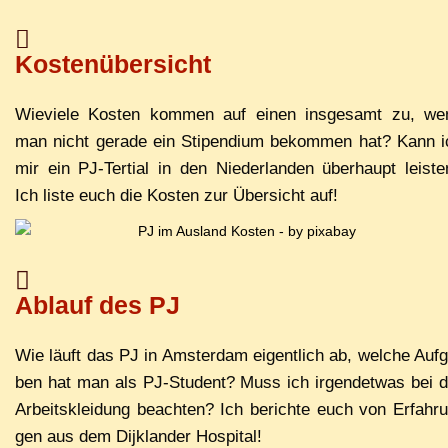
Kostenübersicht
Wie­vie­le Kos­ten kom­men auf ei­nen ins­ge­samt zu, we
man nicht ge­ra­de ein Sti­pen­di­um be­kom­men hat? Kann 
mir ein PJ-Ter­ti­al in den Nie­der­lan­den über­haupt leis­t
Ich lis­te euch die Kos­ten zur Über­sicht auf!
Ab­lauf des PJ
Wie läuft das PJ in Ams­ter­dam ei­gent­lich ab, wel­che Auf­
ben hat man als PJ-Stu­dent? Muss ich ir­gend­et­was bei 
Ar­beits­klei­dung be­ach­ten? Ich be­rich­te euch von Er­fah­r
gen aus dem Di­jk­lan­der Hospital!