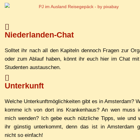
Niederlanden-Chat
Soll­tet ihr nach all den Ka­pi­teln den­noch Fra­gen zur Or­ga­n
oder zum Ab­lauf ha­ben, könnt ihr euch hier im Chat mit 
Stu­den­ten austauschen.
Unterkunft
Wel­che Un­ter­kunft­mög­lich­kei­ten gibt es in Ams­ter­dam? 
kom­me ich von dort ins Kran­ken­haus? An wen muss i
mich wen­den? Ich ge­be euch nütz­li­che Tipps, wie und 
ihr güns­tig un­ter­kommt, denn das ist in Ams­ter­dam g
nicht so einfach!