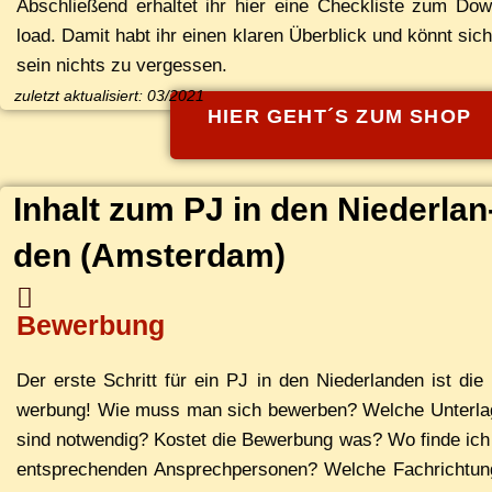
Ab­schlie­ßend er­hal­tet ihr hier ei­ne Check­lis­te zum Do
load. Da­mit habt ihr ei­nen kla­ren Über­blick und könnt si­c
sein nichts zu vergessen.
zu­letzt ak­tua­li­siert: 03/2021
HIER GEHT´S ZUM SHOP
In­halt zum PJ in den Nie­der­lan
den
(Ams­ter­dam)
Bewerbung
Der ers­te Schritt für ein PJ in den Nie­der­lan­den ist die
wer­bung! Wie muss man sich be­wer­ben? Wel­che Un­ter­la
sind not­wen­dig? Kos­tet die Be­wer­bung was? Wo fin­de ich
ent­spre­chen­den An­sprech­per­so­nen? Wel­che Fach­rich­tun