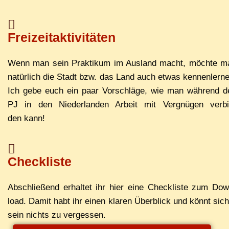
Freizeitaktivitäten
Wenn man sein Prak­ti­kum im Aus­land macht, möch­te m
na­tür­lich die Stadt bzw. das Land auch et­was ken­nen­ler­n
Ich ge­be euch ein paar Vor­schlä­ge, wie man wäh­rend d
PJ in den Nie­der­lan­den Ar­beit mit Ver­gnü­gen ver­bi
den kann!
Checkliste
Ab­schlie­ßend er­hal­tet ihr hier ei­ne Check­lis­te zum Do
load. Da­mit habt ihr ei­nen kla­ren Über­blick und könnt si­c
sein nichts zu vergessen.