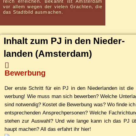
reich er­rei­chen. Be­kannt ist Ams­ter­dam
vor al­lem we­gen der vie­len Grach­ten, die
das Stadt­bild ausmachen.
In­halt zum PJ in den Nie­der­
lan­den
(Ams­ter­dam)
Bewerbung
Der ers­te Schritt für ein PJ in den Nie­der­lan­den ist die
wer­bung! Wie muss man sich be­wer­ben? Wel­che Un­ter­la
sind not­wen­dig? Kos­tet die Be­wer­bung was? Wo fin­de ich
ent­spre­chen­den An­sprech­per­so­nen? Wel­che Fach­rich­tun
ste­hen zur Aus­wahl? Und wie lan­ge kann ich das PJ ü
haupt ma­chen? All das er­fahrt ihr hier!