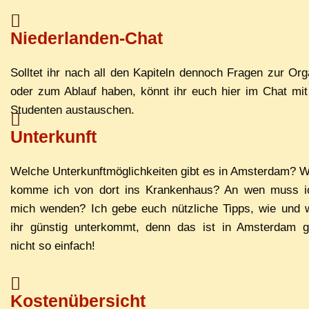
Niederlanden-Chat
Soll­tet ihr nach all den Ka­pi­teln den­noch Fra­gen zur Or­ga­n
oder zum Ab­lauf ha­ben, könnt ihr euch hier im Chat mit 
Stu­den­ten austauschen.
Unterkunft
Wel­che Un­ter­kunft­mög­lich­kei­ten gibt es in Ams­ter­dam? 
kom­me ich von dort ins Kran­ken­haus? An wen muss i
mich wen­den? Ich ge­be euch nütz­li­che Tipps, wie und 
ihr güns­tig un­ter­kommt, denn das ist in Ams­ter­dam g
nicht so einfach!
Kostenübersicht