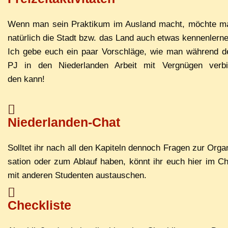
Wenn man sein Prak­ti­kum im Aus­land macht, möch­te m
na­tür­lich die Stadt bzw. das Land auch et­was ken­nen­ler­n
Ich ge­be euch ein paar Vor­schlä­ge, wie man wäh­rend d
PJ in den Nie­der­lan­den Ar­beit mit Ver­gnü­gen ver­bi
den kann!
Niederlanden-Chat
Soll­tet ihr nach all den Ka­pi­teln den­noch Fra­gen zur Or­ga­
sa­ti­on oder zum Ab­lauf ha­ben, könnt ihr euch hier im C
mit an­de­ren Stu­den­ten austauschen.
Checkliste