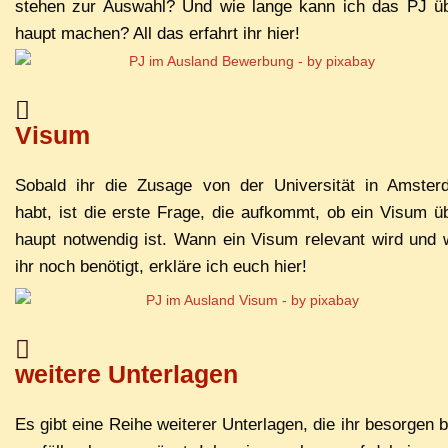
ste­hen zur Aus­wahl? Und wie lan­ge kann ich das PJ ü
haupt ma­chen? All das er­fahrt ihr hier!
Visum
So­bald ihr die Zu­sa­ge von der Uni­ver­si­tät in Ams­ter
habt, ist die ers­te Fra­ge, die auf­kommt, ob ein Vi­sum ü
haupt not­wen­dig ist. Wann ein Vi­sum re­le­vant wird und
ihr noch be­nö­tigt, er­klä­re ich euch hier!
wei­te­re Unterlagen
Es gibt ei­ne Rei­he wei­te­rer Un­ter­la­gen, die ihr be­sor­gen 