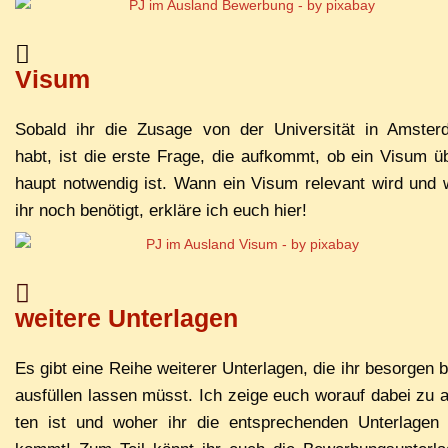
Visum
So­bald ihr die Zu­sa­ge von der Uni­ver­si­tät in Ams­ter
habt, ist die ers­te Fra­ge, die auf­kommt, ob ein Vi­sum ü
haupt not­wen­dig ist. Wann ein Vi­sum re­le­vant wird und
ihr noch be­nö­tigt, er­klä­re ich euch hier!
wei­te­re Unterlagen
Es gibt ei­ne Rei­he wei­te­rer Un­ter­la­gen, die ihr be­sor­gen 
aus­fül­len las­sen müsst. Ich zei­ge euch wor­auf da­bei zu 
ten ist und wo­her ihr die ent­spre­chen­den Un­ter­la­gen