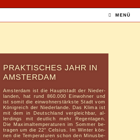
Zum
Inhalt
MENÜ
springen
PRAK­TI­SCHES JAHR IN
AMSTERDAM
Ams­ter­dam ist die Haupt­stadt der Nie­der­
lan­den, hat rund 860.000 Ein­woh­ner und
ist so­mit die ein­woh­ner­stärks­te Stadt vom
Kö­nig­reich der Nie­der­lan­de. Das Kli­ma ist
mit dem in Deutsch­land ver­gleich­bar, al­
ler­dings mit deut­lich mehr Re­gen­ta­gen.
Die Ma­xi­mal­tem­pe­ra­tu­ren im Som­mer be­
tra­gen um die 22° Cel­si­us. Im Win­ter kön­
nen die Tem­pe­ra­tu­ren schon den Mi­nus­be­