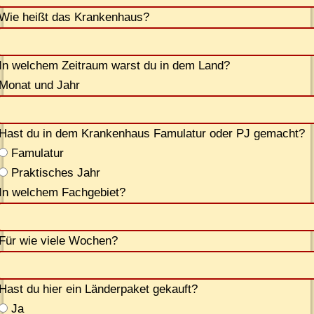
Wie heißt das Krankenhaus?
In wel­chem Zeit­raum warst du in dem Land?
Mo­nat und Jahr
Hast du in dem Kran­ken­haus Famu­la­tur oder PJ gemacht?
Famu­la­tur
Prak­ti­sches Jahr
In wel­chem Fachgebiet?
Für wie vie­le Wochen?
Hast du hier ein Län­der­pa­ket gekauft?
Ja