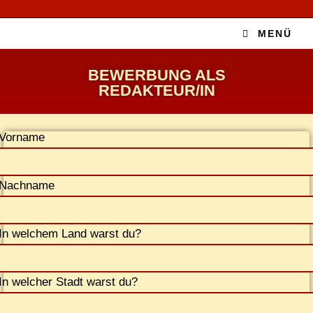
MENÜ
BE­WER­BUNG ALS
REDAKTEUR/IN
Vor­na­me
Nach­na­me
In wel­chem Land warst du?
In wel­cher Stadt warst du?