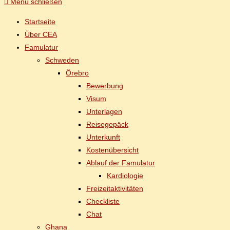
Menü schließen
Start­sei­te
Über CEA
Famu­la­tur
Schwe­den
Öre­b­ro
Be­wer­bung
Vi­sum
Un­ter­la­gen
Rei­se­ge­päck
Un­ter­kunft
Kos­ten­über­sicht
Ab­lauf der Famulatur
Kar­dio­lo­gie
Frei­zeit­ak­ti­vi­tä­ten
Check­lis­te
Chat
Gha­na