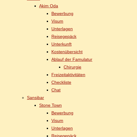
Akim Oda
Be­wer­bung
Vi­sum
Un­ter­la­gen
Rei­se­ge­päck
Un­ter­kunft
Kos­ten­über­sicht
Ab­lauf der Famulatur
Chir­ur­gie
Frei­zeit­ak­ti­vi­tä­ten
Check­lis­te
Chat
San­si­bar
Stone Town
Be­wer­bung
Vi­sum
Un­ter­la­gen
Rei­se­ge­päck