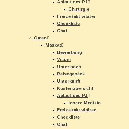
Ab­lauf des PJ
Chir­ur­gie
Frei­zeit­ak­ti­vi­tä­ten
Check­lis­te
Chat
Oman
Mas­kat
Be­wer­bung
Vi­sum
Un­ter­la­gen
Rei­se­ge­päck
Un­ter­kunft
Kos­ten­über­sicht
Ab­lauf des PJ
In­ne­re Medizin
Frei­zeit­ak­ti­vi­tä­ten
Check­lis­te
Chat