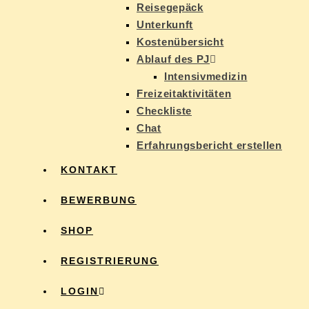
Rei­se­ge­päck
Un­ter­kunft
Kos­ten­über­sicht
Ab­lauf des PJ
In­ten­siv­me­di­zin
Frei­zeit­ak­ti­vi­tä­ten
Check­lis­te
Chat
Er­fah­rungs­be­richt erstellen
KON­TAKT
BE­WER­BUNG
SHOP
RE­GIS­TRIE­RUNG
LOG­IN