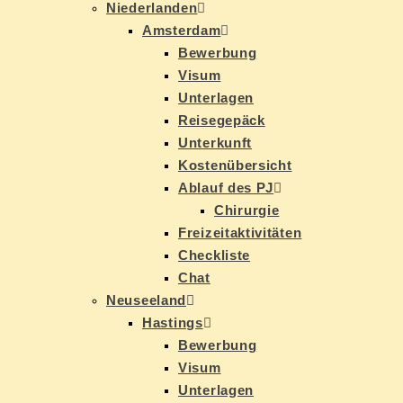
Nie­der­lan­den
Ams­ter­dam
Be­wer­bung
Vi­sum
Un­ter­la­gen
Rei­se­ge­päck
Un­ter­kunft
Kos­ten­über­sicht
Ab­lauf des PJ
Chir­ur­gie
Frei­zeit­ak­ti­vi­tä­ten
Check­lis­te
Chat
Neu­see­land
Has­tings
Be­wer­bung
Vi­sum
Un­ter­la­gen