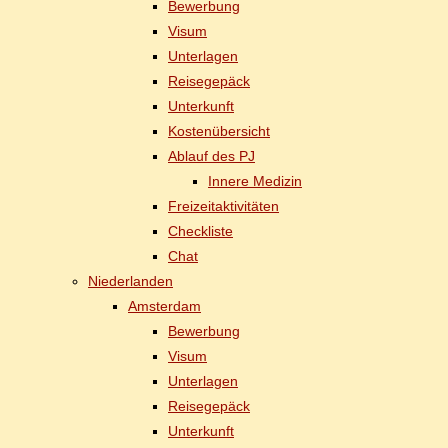
Be­wer­bung
Vi­sum
Un­ter­la­gen
Rei­se­ge­päck
Un­ter­kunft
Kos­ten­über­sicht
Ab­lauf des PJ
In­ne­re Medizin
Frei­zeit­ak­ti­vi­tä­ten
Check­lis­te
Chat
Nie­der­lan­den
Ams­ter­dam
Be­wer­bung
Vi­sum
Un­ter­la­gen
Rei­se­ge­päck
Un­ter­kunft