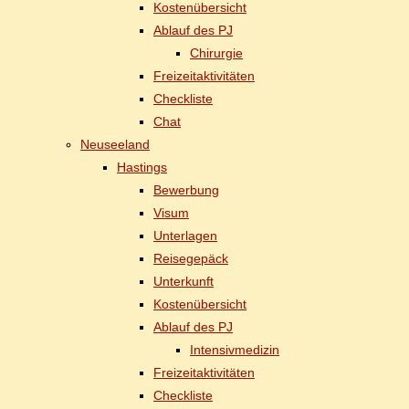
Kos­ten­über­sicht
Ab­lauf des PJ
Chir­ur­gie
Frei­zeit­ak­ti­vi­tä­ten
Check­lis­te
Chat
Neu­see­land
Has­tings
Be­wer­bung
Vi­sum
Un­ter­la­gen
Rei­se­ge­päck
Un­ter­kunft
Kos­ten­über­sicht
Ab­lauf des PJ
In­ten­siv­me­di­zin
Frei­zeit­ak­ti­vi­tä­ten
Check­lis­te