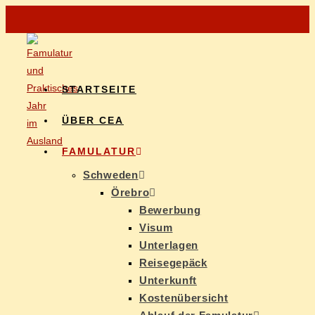
START­SEI­TE
ÜBER CEA
FAMU­LA­TUR
Schwe­den
Öre­b­ro
Be­wer­bung
Vi­sum
Un­ter­la­gen
Rei­se­ge­päck
Un­ter­kunft
Kos­ten­über­sicht