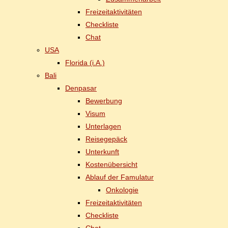
Frei­zeit­ak­ti­vi­tä­ten
Check­lis­te
Chat
USA
Flo­ri­da (i.A.)
Ba­li
Den­pasar
Be­wer­bung
Vi­sum
Un­ter­la­gen
Rei­se­ge­päck
Un­ter­kunft
Kos­ten­über­sicht
Ab­lauf der Famulatur
On­ko­lo­gie
Frei­zeit­ak­ti­vi­tä­ten
Check­lis­te