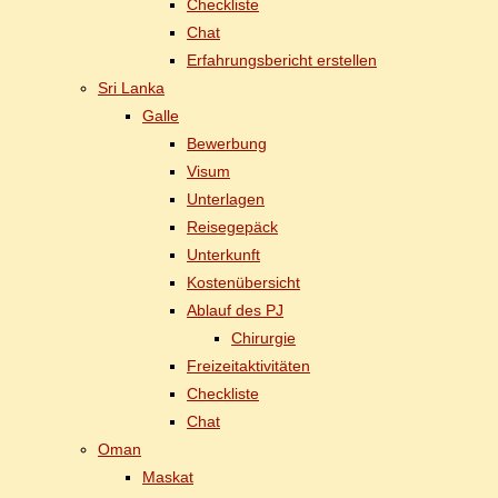
Check­lis­te
Chat
Er­fah­rungs­be­richt erstellen
Sri Lan­ka
Gal­le
Be­wer­bung
Vi­sum
Un­ter­la­gen
Rei­se­ge­päck
Un­ter­kunft
Kos­ten­über­sicht
Ab­lauf des PJ
Chir­ur­gie
Frei­zeit­ak­ti­vi­tä­ten
Check­lis­te
Chat
Oman
Mas­kat