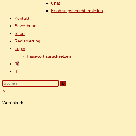
Chat
Er­fah­rungs­be­richt erstellen
Kon­takt
Be­wer­bung
Shop
Re­gis­trie­rung
Log­in
Pass­wort zurücksetzen
0
×
Warenkorb