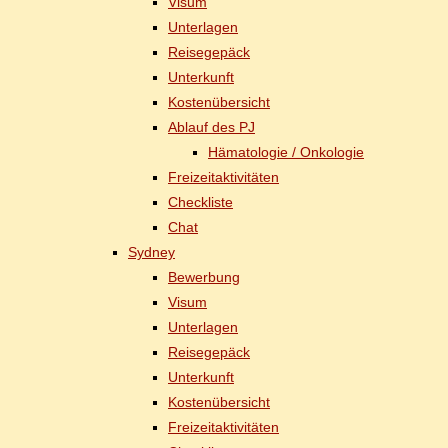
Vi­sum
Un­ter­la­gen
Rei­se­ge­päck
Un­ter­kunft
Kos­ten­über­sicht
Ab­lauf des PJ
Hä­ma­to­lo­gie / Onkologie
Frei­zeit­ak­ti­vi­tä­ten
Check­lis­te
Chat
Syd­ney
Be­wer­bung
Vi­sum
Un­ter­la­gen
Rei­se­ge­päck
Un­ter­kunft
Kos­ten­über­sicht
Frei­zeit­ak­ti­vi­tä­ten