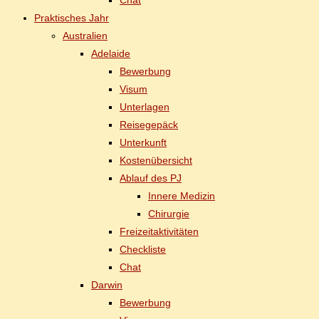
Chat
Prak­ti­sches Jahr
Aus­tra­li­en
Ade­lai­de
Be­wer­bung
Vi­sum
Un­ter­la­gen
Rei­se­ge­päck
Un­ter­kunft
Kos­ten­über­sicht
Ab­lauf des PJ
In­ne­re Medizin
Chir­ur­gie
Frei­zeit­ak­ti­vi­tä­ten
Check­lis­te
Chat
Dar­win
Be­wer­bung