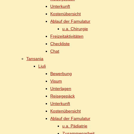
Un­ter­kunft
Kos­ten­über­sicht
Ab­lauf der Famulatur
u.a. Chir­ur­gie
Frei­zeit­ak­ti­vi­tä­ten
Check­lis­te
Chat
Tan­sa­nia
Liu­li
Be­wer­bung
Vi­sum
Un­ter­la­gen
Rei­se­ge­päck
Un­ter­kunft
Kos­ten­über­sicht
Ab­lauf der Famulatur
u.a. Päd­ia­trie
Zu­sam­men­ar­beit