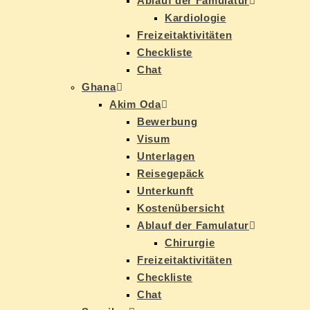
Ab­lauf der Famulatur
Kar­dio­lo­gie
Frei­zeit­ak­ti­vi­tä­ten
Check­lis­te
Chat
Gha­na
Akim Oda
Be­wer­bung
Vi­sum
Un­ter­la­gen
Rei­se­ge­päck
Un­ter­kunft
Kos­ten­über­sicht
Ab­lauf der Famulatur
Chir­ur­gie
Frei­zeit­ak­ti­vi­tä­ten
Check­lis­te
Chat