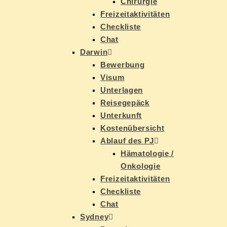
Chir­ur­gie
Frei­zeit­ak­ti­vi­tä­ten
Check­lis­te
Chat
Dar­win
Be­wer­bung
Vi­sum
Un­ter­la­gen
Rei­se­ge­päck
Un­ter­kunft
Kos­ten­über­sicht
Ab­lauf des PJ
Hä­ma­to­lo­gie /
Onkologie
Frei­zeit­ak­ti­vi­tä­ten
Check­lis­te
Chat
Syd­ney