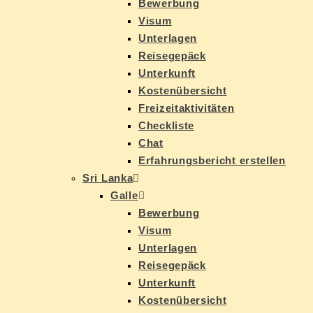
Be­wer­bung
Vi­sum
Un­ter­la­gen
Rei­se­ge­päck
Un­ter­kunft
Kos­ten­über­sicht
Frei­zeit­ak­ti­vi­tä­ten
Check­lis­te
Chat
Er­fah­rungs­be­richt erstellen
Sri Lan­ka
Gal­le
Be­wer­bung
Vi­sum
Un­ter­la­gen
Rei­se­ge­päck
Un­ter­kunft
Kos­ten­über­sicht