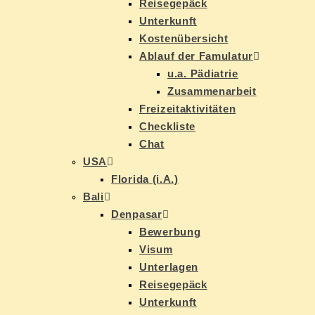
Rei­se­ge­päck
Un­ter­kunft
Kos­ten­über­sicht
Ab­lauf der Famulatur
u.a. Päd­ia­trie
Zu­sam­men­ar­beit
Frei­zeit­ak­ti­vi­tä­ten
Check­lis­te
Chat
USA
Flo­ri­da (i.A.)
Ba­li
Den­pasar
Be­wer­bung
Vi­sum
Un­ter­la­gen
Rei­se­ge­päck
Un­ter­kunft