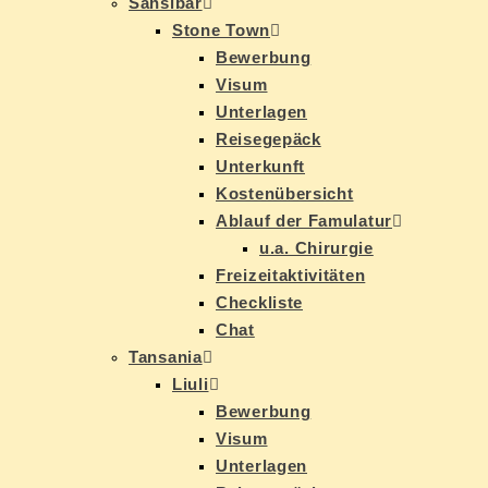
San­si­bar
Stone Town
Be­wer­bung
Vi­sum
Un­ter­la­gen
Rei­se­ge­päck
Un­ter­kunft
Kos­ten­über­sicht
Ab­lauf der Famulatur
u.a. Chir­ur­gie
Frei­zeit­ak­ti­vi­tä­ten
Check­lis­te
Chat
Tan­sa­nia
Liu­li
Be­wer­bung
Vi­sum
Un­ter­la­gen