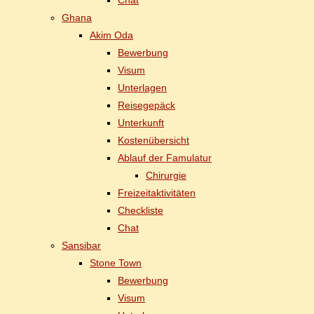
Chat
Gha­na
Akim Oda
Be­wer­bung
Vi­sum
Un­ter­la­gen
Rei­se­ge­päck
Un­ter­kunft
Kos­ten­über­sicht
Ab­lauf der Famulatur
Chir­ur­gie
Frei­zeit­ak­ti­vi­tä­ten
Check­lis­te
Chat
San­si­bar
Stone Town
Be­wer­bung
Vi­sum