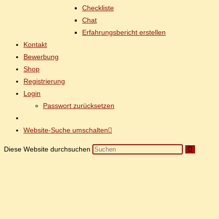
Check­lis­te
Chat
Er­fah­rungs­be­richt erstellen
Kon­takt
Be­wer­bung
Shop
Re­gis­trie­rung
Log­in
Pass­wort zurücksetzen
Website-Suche umschalten
Diese Website durchsuchen