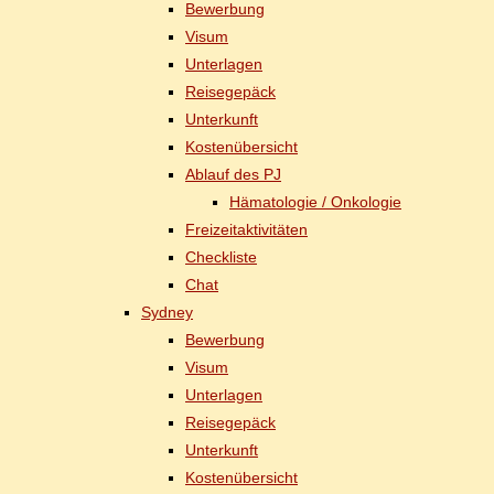
Be­wer­bung
Vi­sum
Un­ter­la­gen
Rei­se­ge­päck
Un­ter­kunft
Kos­ten­über­sicht
Ab­lauf des PJ
Hä­ma­to­lo­gie / Onkologie
Frei­zeit­ak­ti­vi­tä­ten
Check­lis­te
Chat
Syd­ney
Be­wer­bung
Vi­sum
Un­ter­la­gen
Rei­se­ge­päck
Un­ter­kunft
Kos­ten­über­sicht