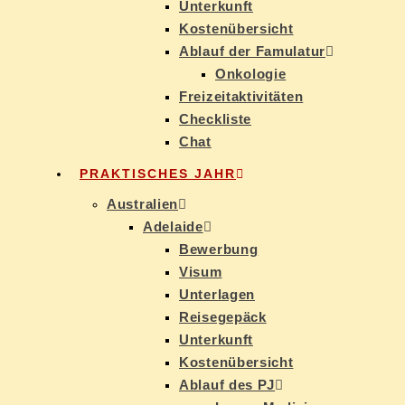
Un­ter­kunft
Kos­ten­über­sicht
Ab­lauf der Famulatur
On­ko­lo­gie
Frei­zeit­ak­ti­vi­tä­ten
Check­lis­te
Chat
PRAK­TI­SCHES JAHR
Aus­tra­li­en
Ade­lai­de
Be­wer­bung
Vi­sum
Un­ter­la­gen
Rei­se­ge­päck
Un­ter­kunft
Kos­ten­über­sicht
Ab­lauf des PJ