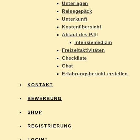
Un­ter­la­gen
Rei­se­ge­päck
Un­ter­kunft
Kos­ten­über­sicht
Ab­lauf des PJ
In­ten­siv­me­di­zin
Frei­zeit­ak­ti­vi­tä­ten
Check­lis­te
Chat
Er­fah­rungs­be­richt erstellen
KON­TAKT
BE­WER­BUNG
SHOP
RE­GIS­TRIE­RUNG
LOG­IN