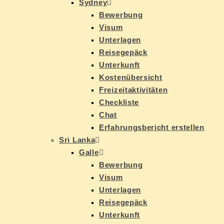
Syd­ney
Be­wer­bung
Vi­sum
Un­ter­la­gen
Rei­se­ge­päck
Un­ter­kunft
Kos­ten­über­sicht
Frei­zeit­ak­ti­vi­tä­ten
Check­lis­te
Chat
Er­fah­rungs­be­richt erstellen
Sri Lan­ka
Gal­le
Be­wer­bung
Vi­sum
Un­ter­la­gen
Rei­se­ge­päck
Un­ter­kunft