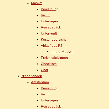
Mas­kat
Be­wer­bung
Vi­sum
Un­ter­la­gen
Rei­se­ge­päck
Un­ter­kunft
Kos­ten­über­sicht
Ab­lauf des PJ
In­ne­re Medizin
Frei­zeit­ak­ti­vi­tä­ten
Check­lis­te
Chat
Nie­der­lan­den
Ams­ter­dam
Be­wer­bung
Vi­sum
Un­ter­la­gen
Rei­se­ge­päck