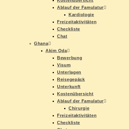
Kos­ten­über­sicht
Ab­lauf der Famulatur
Kar­dio­lo­gie
Frei­zeit­ak­ti­vi­tä­ten
Check­lis­te
Chat
Gha­na
Akim Oda
Be­wer­bung
Vi­sum
Un­ter­la­gen
Rei­se­ge­päck
Un­ter­kunft
Kos­ten­über­sicht
Ab­lauf der Famulatur
Chir­ur­gie
Frei­zeit­ak­ti­vi­tä­ten
Check­lis­te