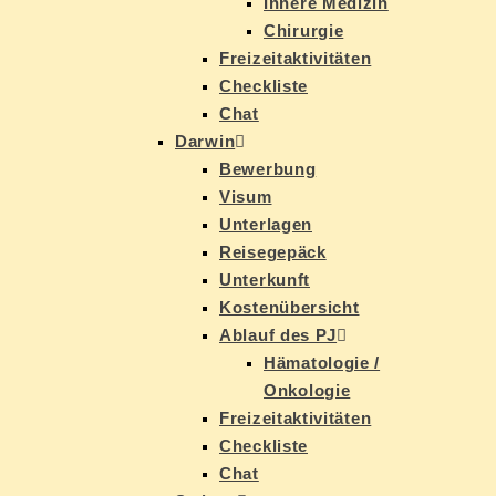
In­ne­re Medizin
Chir­ur­gie
Frei­zeit­ak­ti­vi­tä­ten
Check­lis­te
Chat
Dar­win
Be­wer­bung
Vi­sum
Un­ter­la­gen
Rei­se­ge­päck
Un­ter­kunft
Kos­ten­über­sicht
Ab­lauf des PJ
Hä­ma­to­lo­gie /
Onkologie
Frei­zeit­ak­ti­vi­tä­ten
Check­lis­te
Chat