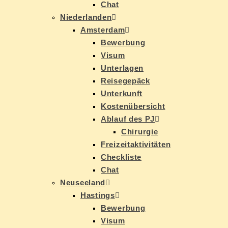
Chat
Nie­der­lan­den
Ams­ter­dam
Be­wer­bung
Vi­sum
Un­ter­la­gen
Rei­se­ge­päck
Un­ter­kunft
Kos­ten­über­sicht
Ab­lauf des PJ
Chir­ur­gie
Frei­zeit­ak­ti­vi­tä­ten
Check­lis­te
Chat
Neu­see­land
Has­tings
Be­wer­bung
Vi­sum