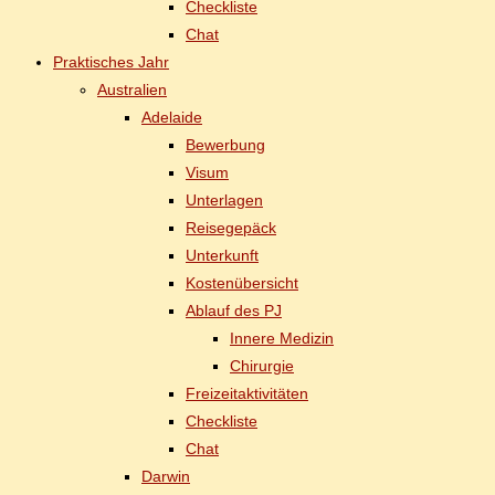
Check­lis­te
Chat
Prak­ti­sches Jahr
Aus­tra­li­en
Ade­lai­de
Be­wer­bung
Vi­sum
Un­ter­la­gen
Rei­se­ge­päck
Un­ter­kunft
Kos­ten­über­sicht
Ab­lauf des PJ
In­ne­re Medizin
Chir­ur­gie
Frei­zeit­ak­ti­vi­tä­ten
Check­lis­te
Chat
Dar­win