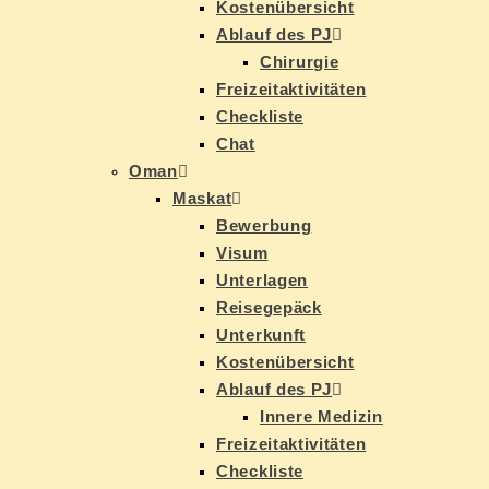
Kos­ten­über­sicht
Ab­lauf des PJ
Chir­ur­gie
Frei­zeit­ak­ti­vi­tä­ten
Check­lis­te
Chat
Oman
Mas­kat
Be­wer­bung
Vi­sum
Un­ter­la­gen
Rei­se­ge­päck
Un­ter­kunft
Kos­ten­über­sicht
Ab­lauf des PJ
In­ne­re Medizin
Frei­zeit­ak­ti­vi­tä­ten
Check­lis­te