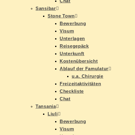
Chat
San­si­bar
Stone Town
Be­wer­bung
Vi­sum
Un­ter­la­gen
Rei­se­ge­päck
Un­ter­kunft
Kos­ten­über­sicht
Ab­lauf der Famulatur
u.a. Chir­ur­gie
Frei­zeit­ak­ti­vi­tä­ten
Check­lis­te
Chat
Tan­sa­nia
Liu­li
Be­wer­bung
Vi­sum