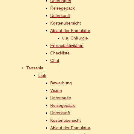
Un­ter­la­gen
Rei­se­ge­päck
Un­ter­kunft
Kos­ten­über­sicht
Ab­lauf der Famulatur
u.a. Chir­ur­gie
Frei­zeit­ak­ti­vi­tä­ten
Check­lis­te
Chat
Tan­sa­nia
Liu­li
Be­wer­bung
Vi­sum
Un­ter­la­gen
Rei­se­ge­päck
Un­ter­kunft
Kos­ten­über­sicht
Ab­lauf der Famulatur