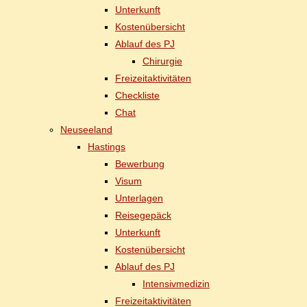
Un­ter­kunft
Kos­ten­über­sicht
Ab­lauf des PJ
Chir­ur­gie
Frei­zeit­ak­ti­vi­tä­ten
Check­lis­te
Chat
Neu­see­land
Has­tings
Be­wer­bung
Vi­sum
Un­ter­la­gen
Rei­se­ge­päck
Un­ter­kunft
Kos­ten­über­sicht
Ab­lauf des PJ
In­ten­siv­me­di­zin
Frei­zeit­ak­ti­vi­tä­ten