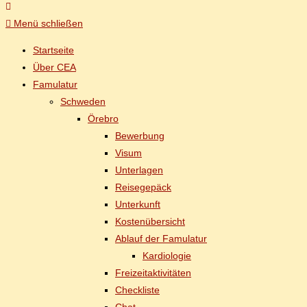
Menü schließen
Start­sei­te
Über CEA
Famu­la­tur
Schwe­den
Öre­b­ro
Be­wer­bung
Vi­sum
Un­ter­la­gen
Rei­se­ge­päck
Un­ter­kunft
Kos­ten­über­sicht
Ab­lauf der Famulatur
Kar­dio­lo­gie
Frei­zeit­ak­ti­vi­tä­ten
Check­lis­te