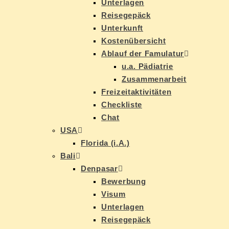
Un­ter­la­gen
Rei­se­ge­päck
Un­ter­kunft
Kos­ten­über­sicht
Ab­lauf der Famulatur
u.a. Päd­ia­trie
Zu­sam­men­ar­beit
Frei­zeit­ak­ti­vi­tä­ten
Check­lis­te
Chat
USA
Flo­ri­da (i.A.)
Ba­li
Den­pasar
Be­wer­bung
Vi­sum
Un­ter­la­gen
Rei­se­ge­päck