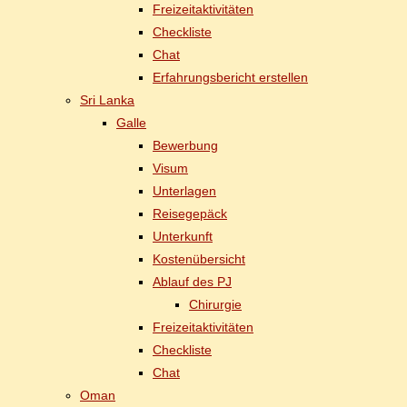
Frei­zeit­ak­ti­vi­tä­ten
Check­lis­te
Chat
Er­fah­rungs­be­richt erstellen
Sri Lan­ka
Gal­le
Be­wer­bung
Vi­sum
Un­ter­la­gen
Rei­se­ge­päck
Un­ter­kunft
Kos­ten­über­sicht
Ab­lauf des PJ
Chir­ur­gie
Frei­zeit­ak­ti­vi­tä­ten
Check­lis­te
Chat
Oman