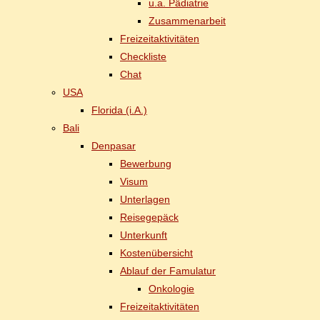
u.a. Päd­ia­trie
Zu­sam­men­ar­beit
Frei­zeit­ak­ti­vi­tä­ten
Check­lis­te
Chat
USA
Flo­ri­da (i.A.)
Ba­li
Den­pasar
Be­wer­bung
Vi­sum
Un­ter­la­gen
Rei­se­ge­päck
Un­ter­kunft
Kos­ten­über­sicht
Ab­lauf der Famulatur
On­ko­lo­gie
Frei­zeit­ak­ti­vi­tä­ten