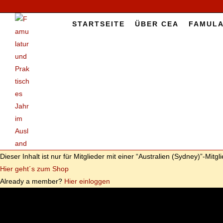
START­SEI­TE
ÜBER CEA
FAMU­LA
Die­ser In­halt ist nur für Mit­glie­der mit ei­ner “Aus­tra­li­en (Sydney)”-Mitg
Hier geht´s zum Shop
Al­re­a­dy a mem­ber?
Hier ein­log­gen