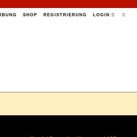
R­BUNG
SHOP
RE­GIS­TRIE­RUNG
LOG­IN