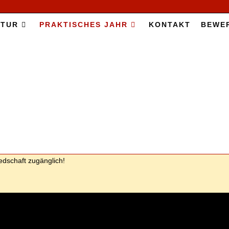
­TUR
PRAK­TI­SCHES JAHR
KON­TAKT
BE­WE
liedschaft zu­gäng­lich!