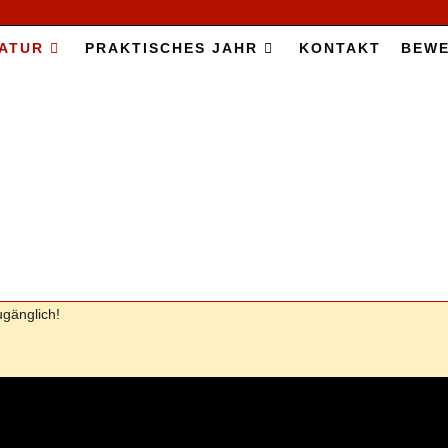
A­TUR
PRAK­TI­SCHES JAHR
KON­TAKT
BE­W
­gäng­lich!