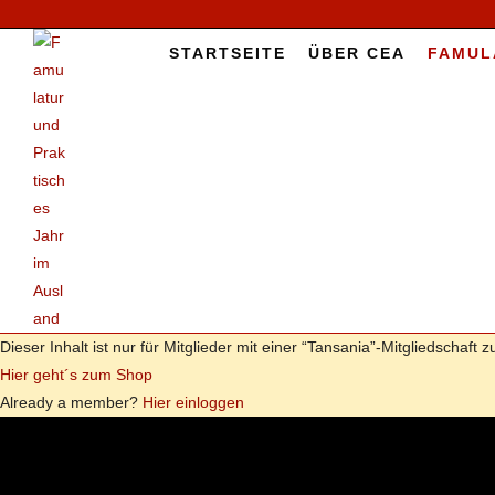
Zum
Inhalt
START­SEI­TE
ÜBER CEA
FAMU­L
springen
Die­ser In­halt ist nur für Mit­glie­der mit ei­ner “Tansania”-Mitgliedschaft zu
Hier geht´s zum Shop
Al­re­a­dy a mem­ber?
Hier ein­log­gen