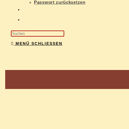
Pass­wort zurücksetzen
MENÜ
SCHLIESSEN