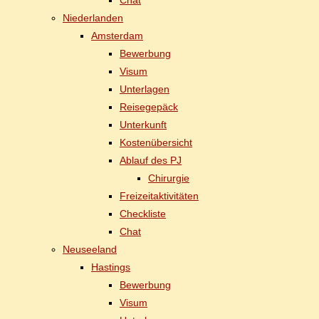
Chat
Nie­der­lan­den
Ams­ter­dam
Be­wer­bung
Vi­sum
Un­ter­la­gen
Rei­se­ge­päck
Un­ter­kunft
Kos­ten­über­sicht
Ab­lauf des PJ
Chir­ur­gie
Frei­zeit­ak­ti­vi­tä­ten
Check­lis­te
Chat
Neu­see­land
Has­tings
Be­wer­bung
Vi­sum