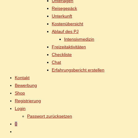
Un­ter­la­gen
Rei­se­ge­päck
Un­ter­kunft
Kos­ten­über­sicht
Ab­lauf des PJ
In­ten­siv­me­di­zin
Frei­zeit­ak­ti­vi­tä­ten
Check­lis­te
Chat
Er­fah­rungs­be­richt erstellen
Kon­takt
Be­wer­bung
Shop
Re­gis­trie­rung
Log­in
Pass­wort zurücksetzen
0