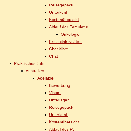
Rei­se­ge­päck
Un­ter­kunft
Kos­ten­über­sicht
Ab­lauf der Famulatur
On­ko­lo­gie
Frei­zeit­ak­ti­vi­tä­ten
Check­lis­te
Chat
Prak­ti­sches Jahr
Aus­tra­li­en
Ade­lai­de
Be­wer­bung
Vi­sum
Un­ter­la­gen
Rei­se­ge­päck
Un­ter­kunft
Kos­ten­über­sicht
Ab­lauf des PJ