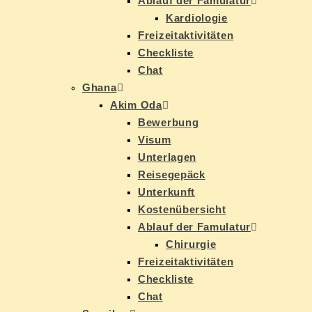
Ab­lauf der Famulatur
Kar­dio­lo­gie
Frei­zeit­ak­ti­vi­tä­ten
Check­lis­te
Chat
Gha­na
Akim Oda
Be­wer­bung
Vi­sum
Un­ter­la­gen
Rei­se­ge­päck
Un­ter­kunft
Kos­ten­über­sicht
Ab­lauf der Famulatur
Chir­ur­gie
Frei­zeit­ak­ti­vi­tä­ten
Check­lis­te
Chat