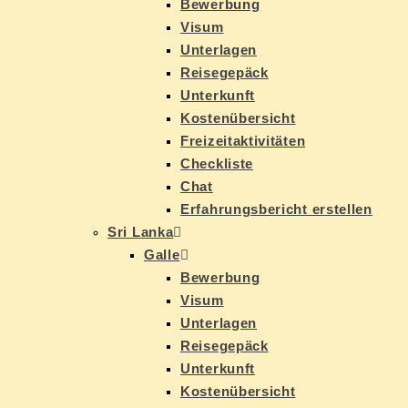
Be­wer­bung
Vi­sum
Un­ter­la­gen
Rei­se­ge­päck
Un­ter­kunft
Kos­ten­über­sicht
Frei­zeit­ak­ti­vi­tä­ten
Check­lis­te
Chat
Er­fah­rungs­be­richt erstellen
Sri Lan­ka
Gal­le
Be­wer­bung
Vi­sum
Un­ter­la­gen
Rei­se­ge­päck
Un­ter­kunft
Kos­ten­über­sicht