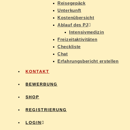
Rei­se­ge­päck
Un­ter­kunft
Kos­ten­über­sicht
Ab­lauf des PJ
In­ten­siv­me­di­zin
Frei­zeit­ak­ti­vi­tä­ten
Check­lis­te
Chat
Er­fah­rungs­be­richt erstellen
KON­TAKT
BE­WER­BUNG
SHOP
RE­GIS­TRIE­RUNG
LOG­IN