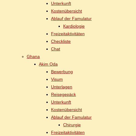
Un­ter­kunft
Kos­ten­über­sicht
Ab­lauf der Famulatur
Kar­dio­lo­gie
Frei­zeit­ak­ti­vi­tä­ten
Check­lis­te
Chat
Gha­na
Akim Oda
Be­wer­bung
Vi­sum
Un­ter­la­gen
Rei­se­ge­päck
Un­ter­kunft
Kos­ten­über­sicht
Ab­lauf der Famulatur
Chir­ur­gie
Frei­zeit­ak­ti­vi­tä­ten