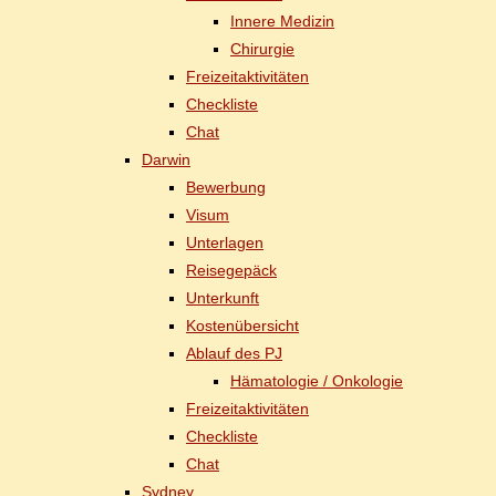
In­ne­re Medizin
Chir­ur­gie
Frei­zeit­ak­ti­vi­tä­ten
Check­lis­te
Chat
Dar­win
Be­wer­bung
Vi­sum
Un­ter­la­gen
Rei­se­ge­päck
Un­ter­kunft
Kos­ten­über­sicht
Ab­lauf des PJ
Hä­ma­to­lo­gie / Onkologie
Frei­zeit­ak­ti­vi­tä­ten
Check­lis­te
Chat
Syd­ney