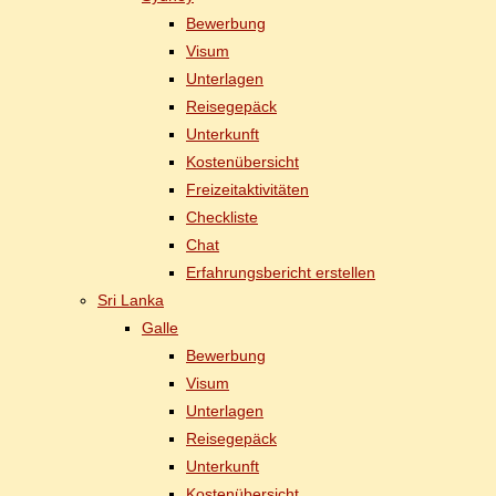
Be­wer­bung
Vi­sum
Un­ter­la­gen
Rei­se­ge­päck
Un­ter­kunft
Kos­ten­über­sicht
Frei­zeit­ak­ti­vi­tä­ten
Check­lis­te
Chat
Er­fah­rungs­be­richt erstellen
Sri Lan­ka
Gal­le
Be­wer­bung
Vi­sum
Un­ter­la­gen
Rei­se­ge­päck
Un­ter­kunft
Kos­ten­über­sicht