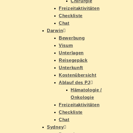
Chir­ur­gie
Frei­zeit­ak­ti­vi­tä­ten
Check­lis­te
Chat
Dar­win
Be­wer­bung
Vi­sum
Un­ter­la­gen
Rei­se­ge­päck
Un­ter­kunft
Kos­ten­über­sicht
Ab­lauf des PJ
Hä­ma­to­lo­gie /
Onkologie
Frei­zeit­ak­ti­vi­tä­ten
Check­lis­te
Chat
Syd­ney