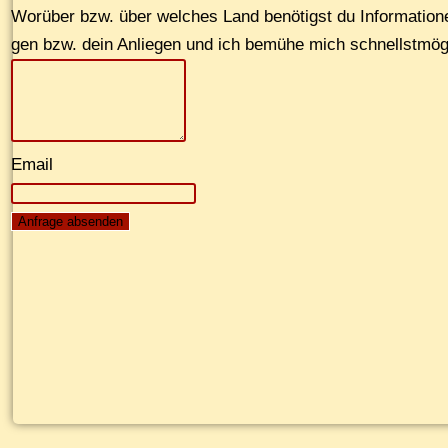
Wor­über bzw. über wel­ches Land be­nö­tigst du In­for­ma­tio­n
gen bzw. dein An­lie­gen und ich be­mü­he mich schnellst­mög
Email
Anfrage absenden