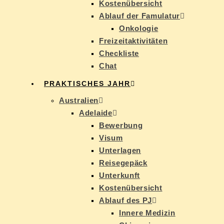
Kos­ten­über­sicht
Ab­lauf der Famulatur
On­ko­lo­gie
Frei­zeit­ak­ti­vi­tä­ten
Check­lis­te
Chat
PRAK­TI­SCHES JAHR
Aus­tra­li­en
Ade­lai­de
Be­wer­bung
Vi­sum
Un­ter­la­gen
Rei­se­ge­päck
Un­ter­kunft
Kos­ten­über­sicht
Ab­lauf des PJ
In­ne­re Medizin