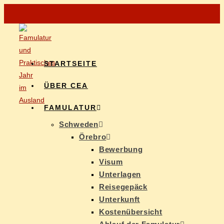
START­SEI­TE
ÜBER CEA
FAMU­LA­TUR
Schwe­den
Öre­b­ro
Be­wer­bung
Vi­sum
Un­ter­la­gen
Rei­se­ge­päck
Un­ter­kunft
Kos­ten­über­sicht