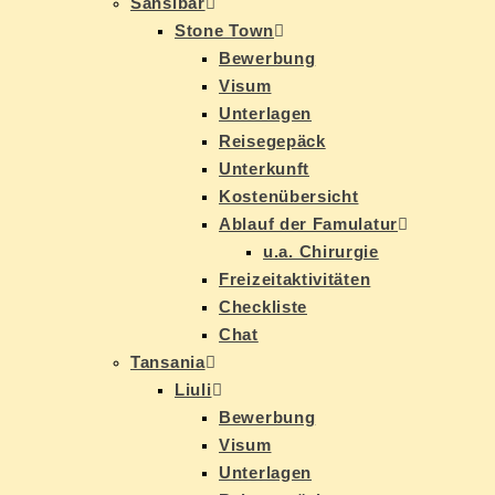
San­si­bar
Stone Town
Be­wer­bung
Vi­sum
Un­ter­la­gen
Rei­se­ge­päck
Un­ter­kunft
Kos­ten­über­sicht
Ab­lauf der Famulatur
u.a. Chir­ur­gie
Frei­zeit­ak­ti­vi­tä­ten
Check­lis­te
Chat
Tan­sa­nia
Liu­li
Be­wer­bung
Vi­sum
Un­ter­la­gen