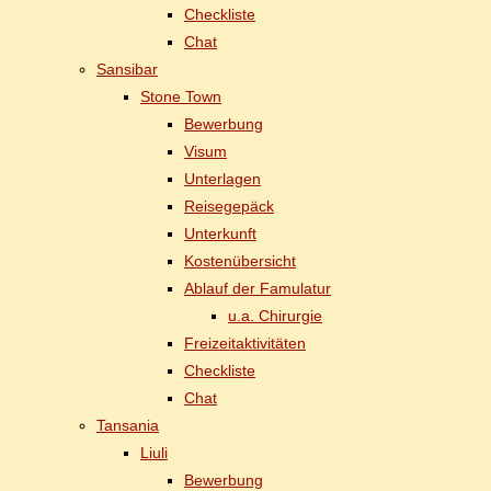
Check­lis­te
Chat
San­si­bar
Stone Town
Be­wer­bung
Vi­sum
Un­ter­la­gen
Rei­se­ge­päck
Un­ter­kunft
Kos­ten­über­sicht
Ab­lauf der Famulatur
u.a. Chir­ur­gie
Frei­zeit­ak­ti­vi­tä­ten
Check­lis­te
Chat
Tan­sa­nia
Liu­li
Be­wer­bung