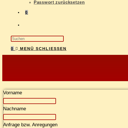
Pass­wort zurücksetzen
0
0
MENÜ
SCHLIESSEN
Vor­na­me
Nach­na­me
An­fra­ge bzw. Anregungen