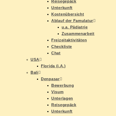
Rei­se­ge­päck
Un­ter­kunft
Kos­ten­über­sicht
Ab­lauf der Famulatur
u.a. Päd­ia­trie
Zu­sam­men­ar­beit
Frei­zeit­ak­ti­vi­tä­ten
Check­lis­te
Chat
USA
Flo­ri­da (i.A.)
Ba­li
Den­pasar
Be­wer­bung
Vi­sum
Un­ter­la­gen
Rei­se­ge­päck
Un­ter­kunft