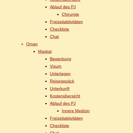
Ab­lauf des PJ
Chir­ur­gie
Frei­zeit­ak­ti­vi­tä­ten
Check­lis­te
Chat
Oman
Mas­kat
Be­wer­bung
Vi­sum
Un­ter­la­gen
Rei­se­ge­päck
Un­ter­kunft
Kos­ten­über­sicht
Ab­lauf des PJ
In­ne­re Medizin
Frei­zeit­ak­ti­vi­tä­ten
Check­lis­te