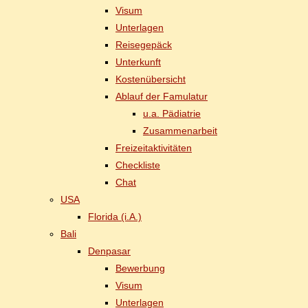
Vi­sum
Un­ter­la­gen
Rei­se­ge­päck
Un­ter­kunft
Kos­ten­über­sicht
Ab­lauf der Famulatur
u.a. Päd­ia­trie
Zu­sam­men­ar­beit
Frei­zeit­ak­ti­vi­tä­ten
Check­lis­te
Chat
USA
Flo­ri­da (i.A.)
Ba­li
Den­pasar
Be­wer­bung
Vi­sum
Un­ter­la­gen