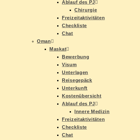
Ab­lauf des PJ
Chir­ur­gie
Frei­zeit­ak­ti­vi­tä­ten
Check­lis­te
Chat
Oman
Mas­kat
Be­wer­bung
Vi­sum
Un­ter­la­gen
Rei­se­ge­päck
Un­ter­kunft
Kos­ten­über­sicht
Ab­lauf des PJ
In­ne­re Medizin
Frei­zeit­ak­ti­vi­tä­ten
Check­lis­te
Chat