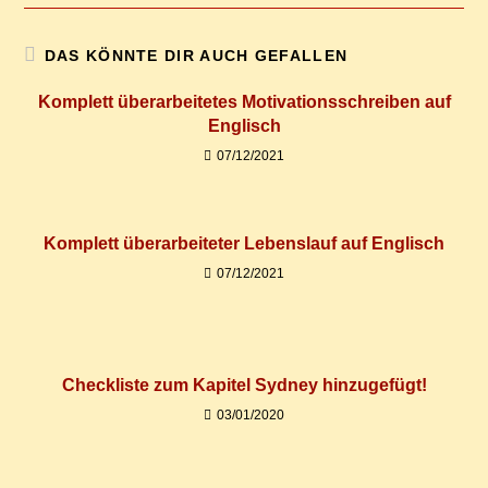
DAS KÖNNTE DIR AUCH GEFALLEN
Kom­plett über­ar­bei­te­tes Mo­ti­va­ti­ons­schrei­ben auf
Englisch
07/12/2021
Kom­plett über­ar­bei­te­ter Le­bens­lauf auf Englisch
07/12/2021
Check­lis­te zum Ka­pi­tel Syd­ney hinzugefügt!
03/01/2020