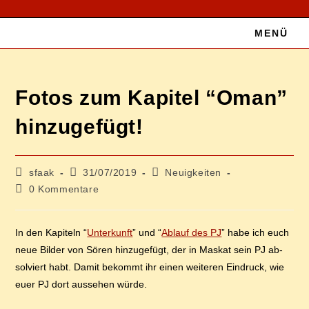
Zum
Inhalt
MENÜ
springen
Fo­tos zum Ka­pi­tel “Oman”
hinzugefügt!
Beitrags-
Beitrag
Beitrags-
sfaak
31/07/2019
Neuigkeiten
Autor:
veröffentlicht:
Kategorie:
Beitrags-
0 Kommentare
Kommentare:
In den Ka­pi­teln “
Un­ter­kunft
” und “
Ab­lauf des PJ
” ha­be ich euch
neue Bil­der von Sö­ren hin­zu­ge­fügt, der in Mas­kat sein PJ ab­
sol­viert habt. Da­mit be­kommt ihr ei­nen wei­te­ren Ein­druck, wie
eu­er PJ dort aus­se­hen würde.