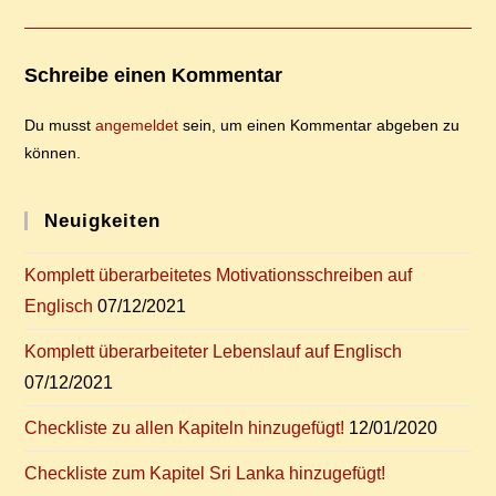
Schreibe einen Kommentar
Du musst
angemeldet
sein, um einen Kommentar abgeben zu
können.
Neu­ig­kei­ten
Kom­plett über­ar­bei­te­tes Mo­ti­va­ti­ons­schrei­ben auf
Englisch
07/12/2021
Kom­plett über­ar­bei­te­ter Le­bens­lauf auf Englisch
07/12/2021
Check­lis­te zu al­len Ka­pi­teln hinzugefügt!
12/01/2020
Check­lis­te zum Ka­pi­tel Sri Lan­ka hinzugefügt!