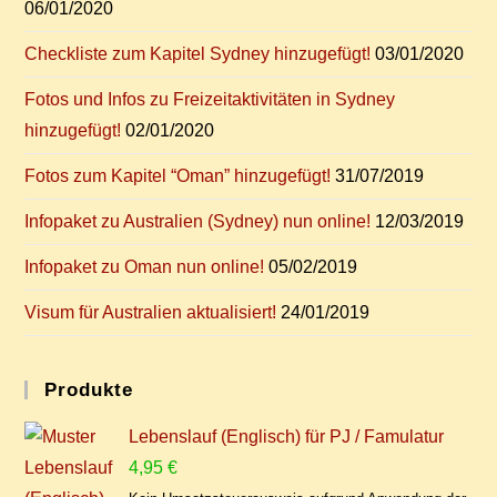
06/01/2020
Check­lis­te zum Ka­pi­tel Syd­ney hinzugefügt!
03/01/2020
Fo­tos und In­fos zu Frei­zeit­ak­ti­vi­tä­ten in Syd­ney
hinzugefügt!
02/01/2020
Fo­tos zum Ka­pi­tel “Oman” hinzugefügt!
31/07/2019
In­fo­pa­ket zu Aus­tra­li­en (Syd­ney) nun online!
12/03/2019
In­fo­pa­ket zu Oman nun online!
05/02/2019
Vi­sum für Aus­tra­li­en aktualisiert!
24/01/2019
Pro­duk­te
Lebenslauf (Englisch) für PJ / Famulatur
4,95
€