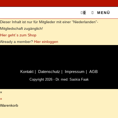
0
MENÜ
Die­ser In­halt ist nur für Mit­glie­der mit ei­ner “Niederlanden”-
Mitgliedschaft zu­gäng­lich!
Hier geht´s zum Shop
Al­re­a­dy a mem­ber?
Hier ein­log­gen
Kon­takt
Da­ten­schutz
Im­pres­sum
AGB
Copyright 2026 - Dr. med. Saskia Faak
×
×
Warenkorb