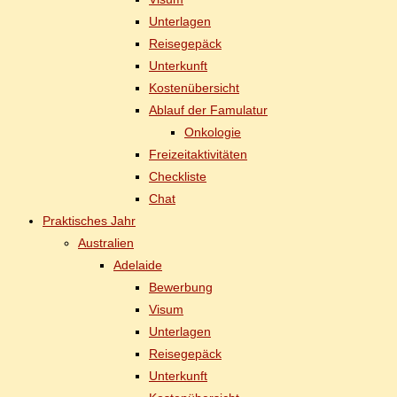
Un­ter­la­gen
Rei­se­ge­päck
Un­ter­kunft
Kos­ten­über­sicht
Ab­lauf der Famulatur
On­ko­lo­gie
Frei­zeit­ak­ti­vi­tä­ten
Check­lis­te
Chat
Prak­ti­sches Jahr
Aus­tra­li­en
Ade­lai­de
Be­wer­bung
Vi­sum
Un­ter­la­gen
Rei­se­ge­päck
Un­ter­kunft