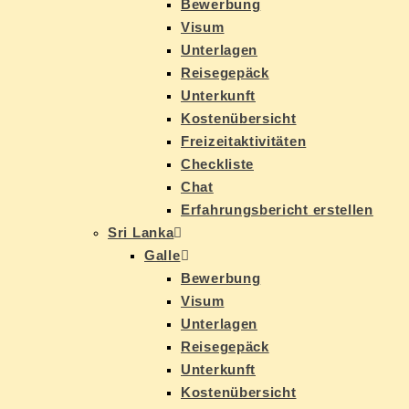
Be­wer­bung
Vi­sum
Un­ter­la­gen
Rei­se­ge­päck
Un­ter­kunft
Kos­ten­über­sicht
Frei­zeit­ak­ti­vi­tä­ten
Check­lis­te
Chat
Er­fah­rungs­be­richt erstellen
Sri Lan­ka
Gal­le
Be­wer­bung
Vi­sum
Un­ter­la­gen
Rei­se­ge­päck
Un­ter­kunft
Kos­ten­über­sicht