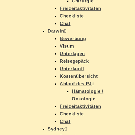
Chir­ur­gie
Frei­zeit­ak­ti­vi­tä­ten
Check­lis­te
Chat
Dar­win
Be­wer­bung
Vi­sum
Un­ter­la­gen
Rei­se­ge­päck
Un­ter­kunft
Kos­ten­über­sicht
Ab­lauf des PJ
Hä­ma­to­lo­gie /
Onkologie
Frei­zeit­ak­ti­vi­tä­ten
Check­lis­te
Chat
Syd­ney