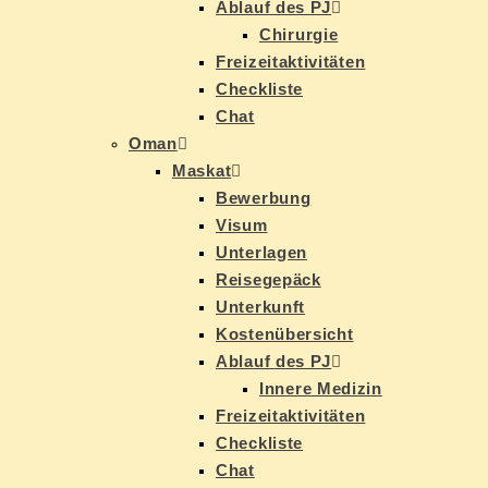
Ab­lauf des PJ
Chir­ur­gie
Frei­zeit­ak­ti­vi­tä­ten
Check­lis­te
Chat
Oman
Mas­kat
Be­wer­bung
Vi­sum
Un­ter­la­gen
Rei­se­ge­päck
Un­ter­kunft
Kos­ten­über­sicht
Ab­lauf des PJ
In­ne­re Medizin
Frei­zeit­ak­ti­vi­tä­ten
Check­lis­te
Chat