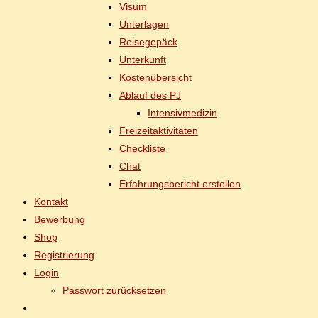
Vi­sum
Un­ter­la­gen
Rei­se­ge­päck
Un­ter­kunft
Kos­ten­über­sicht
Ab­lauf des PJ
In­ten­siv­me­di­zin
Frei­zeit­ak­ti­vi­tä­ten
Check­lis­te
Chat
Er­fah­rungs­be­richt erstellen
Kon­takt
Be­wer­bung
Shop
Re­gis­trie­rung
Log­in
Pass­wort zurücksetzen