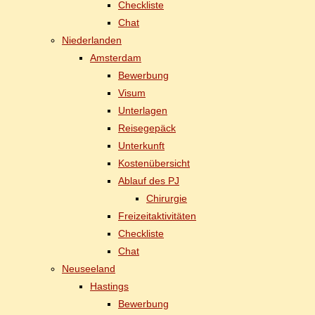
Check­lis­te
Chat
Nie­der­lan­den
Ams­ter­dam
Be­wer­bung
Vi­sum
Un­ter­la­gen
Rei­se­ge­päck
Un­ter­kunft
Kos­ten­über­sicht
Ab­lauf des PJ
Chir­ur­gie
Frei­zeit­ak­ti­vi­tä­ten
Check­lis­te
Chat
Neu­see­land
Has­tings
Be­wer­bung