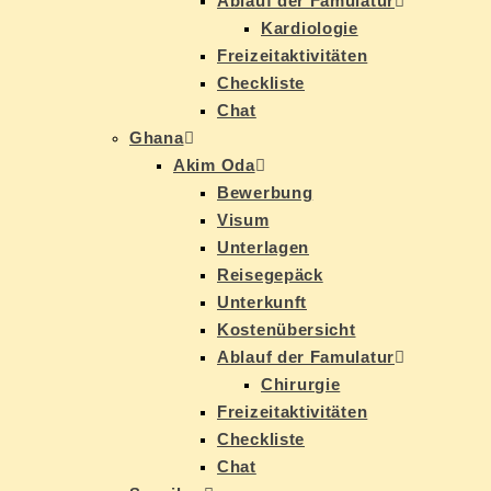
Ab­lauf der Famulatur
Kar­dio­lo­gie
Frei­zeit­ak­ti­vi­tä­ten
Check­lis­te
Chat
Gha­na
Akim Oda
Be­wer­bung
Vi­sum
Un­ter­la­gen
Rei­se­ge­päck
Un­ter­kunft
Kos­ten­über­sicht
Ab­lauf der Famulatur
Chir­ur­gie
Frei­zeit­ak­ti­vi­tä­ten
Check­lis­te
Chat