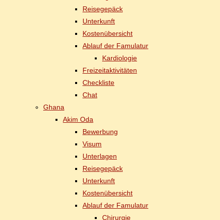
Rei­se­ge­päck
Un­ter­kunft
Kos­ten­über­sicht
Ab­lauf der Famulatur
Kar­dio­lo­gie
Frei­zeit­ak­ti­vi­tä­ten
Check­lis­te
Chat
Gha­na
Akim Oda
Be­wer­bung
Vi­sum
Un­ter­la­gen
Rei­se­ge­päck
Un­ter­kunft
Kos­ten­über­sicht
Ab­lauf der Famulatur
Chir­ur­gie