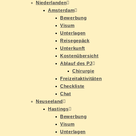
Nie­der­lan­den
Ams­ter­dam
Be­wer­bung
Vi­sum
Un­ter­la­gen
Rei­se­ge­päck
Un­ter­kunft
Kos­ten­über­sicht
Ab­lauf des PJ
Chir­ur­gie
Frei­zeit­ak­ti­vi­tä­ten
Check­lis­te
Chat
Neu­see­land
Has­tings
Be­wer­bung
Vi­sum
Un­ter­la­gen