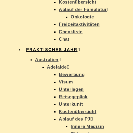
Kos­ten­über­sicht
Ab­lauf der Famulatur
On­ko­lo­gie
Frei­zeit­ak­ti­vi­tä­ten
Check­lis­te
Chat
PRAK­TI­SCHES JAHR
Aus­tra­li­en
Ade­lai­de
Be­wer­bung
Vi­sum
Un­ter­la­gen
Rei­se­ge­päck
Un­ter­kunft
Kos­ten­über­sicht
Ab­lauf des PJ
In­ne­re Medizin