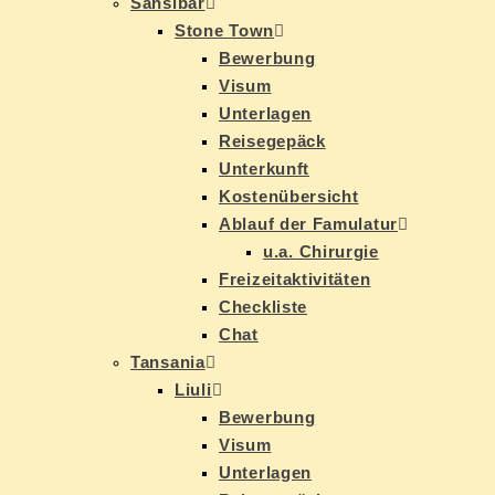
San­si­bar
Stone Town
Be­wer­bung
Vi­sum
Un­ter­la­gen
Rei­se­ge­päck
Un­ter­kunft
Kos­ten­über­sicht
Ab­lauf der Famulatur
u.a. Chir­ur­gie
Frei­zeit­ak­ti­vi­tä­ten
Check­lis­te
Chat
Tan­sa­nia
Liu­li
Be­wer­bung
Vi­sum
Un­ter­la­gen