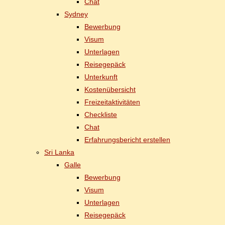
Chat
Syd­ney
Be­wer­bung
Vi­sum
Un­ter­la­gen
Rei­se­ge­päck
Un­ter­kunft
Kos­ten­über­sicht
Frei­zeit­ak­ti­vi­tä­ten
Check­lis­te
Chat
Er­fah­rungs­be­richt erstellen
Sri Lan­ka
Gal­le
Be­wer­bung
Vi­sum
Un­ter­la­gen
Rei­se­ge­päck