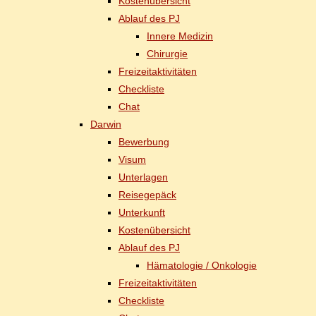
Kos­ten­über­sicht
Ab­lauf des PJ
In­ne­re Medizin
Chir­ur­gie
Frei­zeit­ak­ti­vi­tä­ten
Check­lis­te
Chat
Dar­win
Be­wer­bung
Vi­sum
Un­ter­la­gen
Rei­se­ge­päck
Un­ter­kunft
Kos­ten­über­sicht
Ab­lauf des PJ
Hä­ma­to­lo­gie / Onkologie
Frei­zeit­ak­ti­vi­tä­ten
Check­lis­te