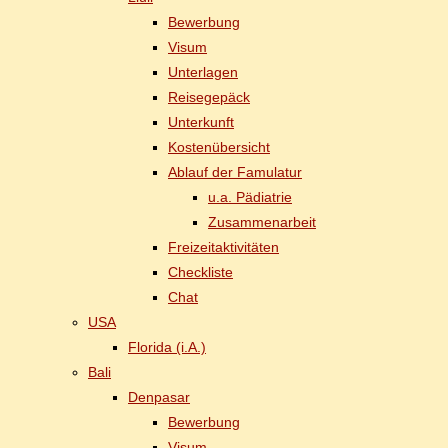
Be­wer­bung
Vi­sum
Un­ter­la­gen
Rei­se­ge­päck
Un­ter­kunft
Kos­ten­über­sicht
Ab­lauf der Famulatur
u.a. Päd­ia­trie
Zu­sam­men­ar­beit
Frei­zeit­ak­ti­vi­tä­ten
Check­lis­te
Chat
USA
Flo­ri­da (i.A.)
Ba­li
Den­pasar
Be­wer­bung
Vi­sum