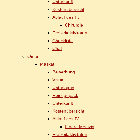
Un­ter­kunft
Kos­ten­über­sicht
Ab­lauf des PJ
Chir­ur­gie
Frei­zeit­ak­ti­vi­tä­ten
Check­lis­te
Chat
Oman
Mas­kat
Be­wer­bung
Vi­sum
Un­ter­la­gen
Rei­se­ge­päck
Un­ter­kunft
Kos­ten­über­sicht
Ab­lauf des PJ
In­ne­re Medizin
Frei­zeit­ak­ti­vi­tä­ten