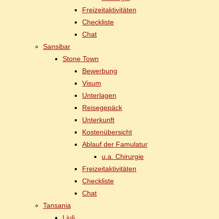
Frei­zeit­ak­ti­vi­tä­ten
Check­lis­te
Chat
San­si­bar
Stone Town
Be­wer­bung
Vi­sum
Un­ter­la­gen
Rei­se­ge­päck
Un­ter­kunft
Kos­ten­über­sicht
Ab­lauf der Famulatur
u.a. Chir­ur­gie
Frei­zeit­ak­ti­vi­tä­ten
Check­lis­te
Chat
Tan­sa­nia
Liu­li