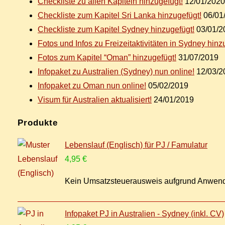
Check­lis­te zu al­len Ka­pi­teln hinzugefügt!
12/01/2020
Check­lis­te zum Ka­pi­tel Sri Lan­ka hinzugefügt!
06/01
Check­lis­te zum Ka­pi­tel Syd­ney hinzugefügt!
03/01/2
Fo­tos und In­fos zu Frei­zeit­ak­ti­vi­tä­ten in Syd­ney hin
Fo­tos zum Ka­pi­tel “Oman” hinzugefügt!
31/07/2019
In­fo­pa­ket zu Aus­tra­li­en (Syd­ney) nun online!
12/03/2
In­fo­pa­ket zu Oman nun online!
05/02/2019
Vi­sum für Aus­tra­li­en aktualisiert!
24/01/2019
Pro­duk­te
Lebenslauf (Englisch) für PJ / Famulatur
4,95
€
Kein Umsatzsteuerausweis aufgrund Anwend
Infopaket PJ in Australien - Sydney (inkl. CV)