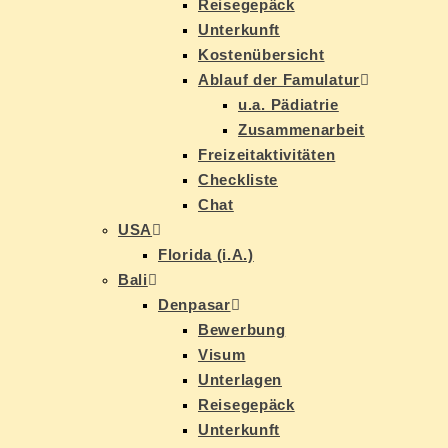
Rei­se­ge­päck
Un­ter­kunft
Kos­ten­über­sicht
Ab­lauf der Famulatur
u.a. Päd­ia­trie
Zu­sam­men­ar­beit
Frei­zeit­ak­ti­vi­tä­ten
Check­lis­te
Chat
USA
Flo­ri­da (i.A.)
Ba­li
Den­pasar
Be­wer­bung
Vi­sum
Un­ter­la­gen
Rei­se­ge­päck
Un­ter­kunft