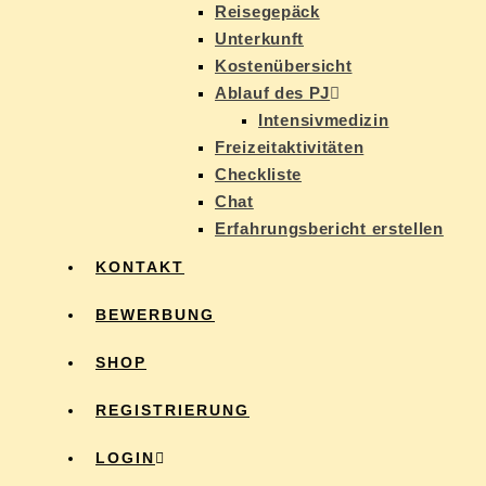
Rei­se­ge­päck
Un­ter­kunft
Kos­ten­über­sicht
Ab­lauf des PJ
In­ten­siv­me­di­zin
Frei­zeit­ak­ti­vi­tä­ten
Check­lis­te
Chat
Er­fah­rungs­be­richt erstellen
KON­TAKT
BE­WER­BUNG
SHOP
RE­GIS­TRIE­RUNG
LOG­IN