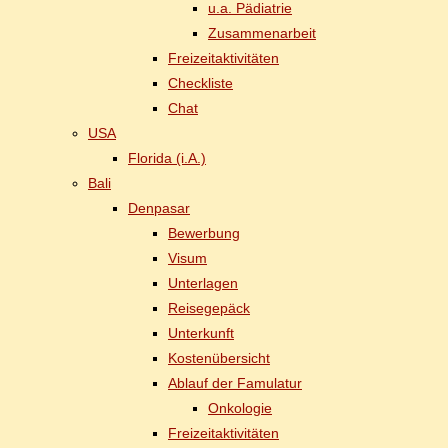
u.a. Päd­ia­trie
Zu­sam­men­ar­beit
Frei­zeit­ak­ti­vi­tä­ten
Check­lis­te
Chat
USA
Flo­ri­da (i.A.)
Ba­li
Den­pasar
Be­wer­bung
Vi­sum
Un­ter­la­gen
Rei­se­ge­päck
Un­ter­kunft
Kos­ten­über­sicht
Ab­lauf der Famulatur
On­ko­lo­gie
Frei­zeit­ak­ti­vi­tä­ten