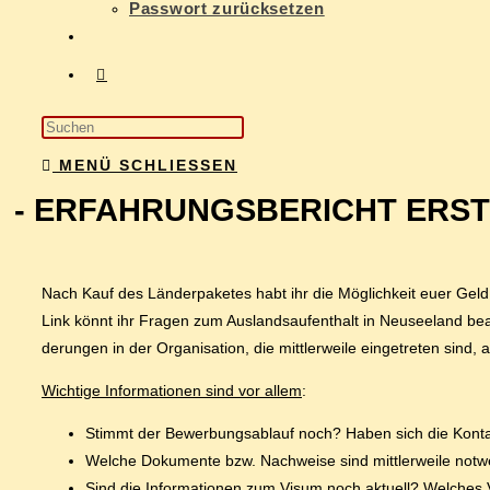
Pass­wort zurücksetzen
MENÜ
SCHLIESSEN
- ER­FAH­RUNGS­BE­RICHT ERS
Nach Kauf des Län­der­pa­ke­tes habt ihr die Mög­lich­keit eu­er Geld z
Link könnt ihr Fra­gen zum Aus­lands­auf­ent­halt in Neu­see­land be­
de­run­gen in der Or­ga­ni­sa­ti­on, die mitt­ler­wei­le ein­ge­tre­ten sind
Wich­ti­ge In­for­ma­tio­nen sind vor al­lem
:
Stimmt der Be­wer­bungs­ab­lauf noch? Ha­ben sich die Kon­t
Wel­che Do­ku­men­te bzw. Nach­wei­se sind mitt­ler­wei­le not
Sind die In­for­ma­tio­nen zum Vi­sum noch ak­tu­ell? Wel­ch