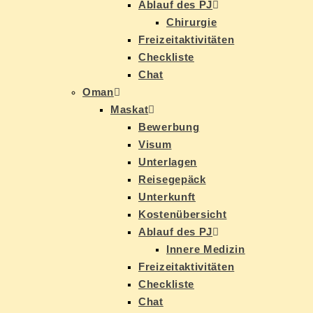
Ab­lauf des PJ
Chir­ur­gie
Frei­zeit­ak­ti­vi­tä­ten
Check­lis­te
Chat
Oman
Mas­kat
Be­wer­bung
Vi­sum
Un­ter­la­gen
Rei­se­ge­päck
Un­ter­kunft
Kos­ten­über­sicht
Ab­lauf des PJ
In­ne­re Medizin
Frei­zeit­ak­ti­vi­tä­ten
Check­lis­te
Chat