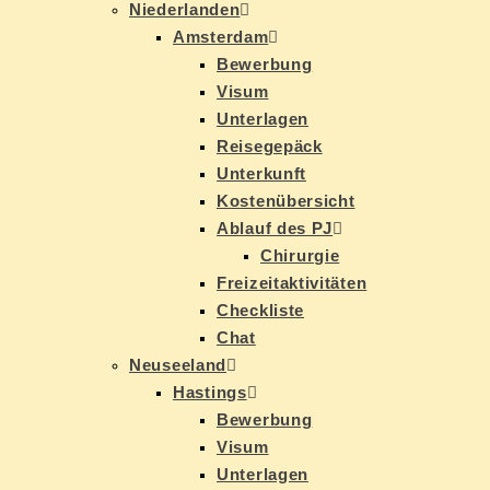
Nie­der­lan­den
Ams­ter­dam
Be­wer­bung
Vi­sum
Un­ter­la­gen
Rei­se­ge­päck
Un­ter­kunft
Kos­ten­über­sicht
Ab­lauf des PJ
Chir­ur­gie
Frei­zeit­ak­ti­vi­tä­ten
Check­lis­te
Chat
Neu­see­land
Has­tings
Be­wer­bung
Vi­sum
Un­ter­la­gen