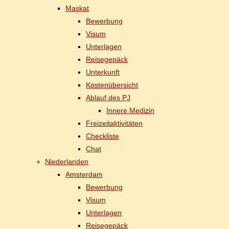
Mas­kat
Be­wer­bung
Vi­sum
Un­ter­la­gen
Rei­se­ge­päck
Un­ter­kunft
Kos­ten­über­sicht
Ab­lauf des PJ
In­ne­re Medizin
Frei­zeit­ak­ti­vi­tä­ten
Check­lis­te
Chat
Nie­der­lan­den
Ams­ter­dam
Be­wer­bung
Vi­sum
Un­ter­la­gen
Rei­se­ge­päck