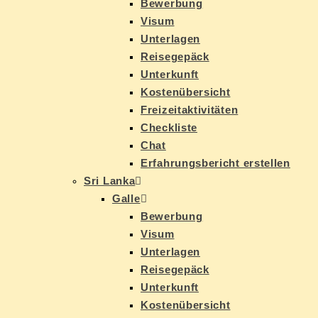
Be­wer­bung
Vi­sum
Un­ter­la­gen
Rei­se­ge­päck
Un­ter­kunft
Kos­ten­über­sicht
Frei­zeit­ak­ti­vi­tä­ten
Check­lis­te
Chat
Er­fah­rungs­be­richt erstellen
Sri Lan­ka
Gal­le
Be­wer­bung
Vi­sum
Un­ter­la­gen
Rei­se­ge­päck
Un­ter­kunft
Kos­ten­über­sicht