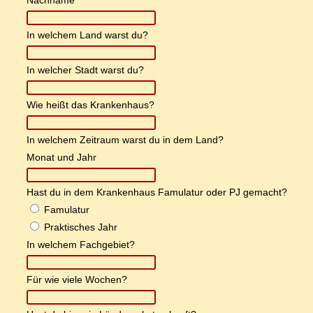
Nach­na­me
In wel­chem Land warst du?
In wel­cher Stadt warst du?
Wie heißt das Krankenhaus?
In wel­chem Zeit­raum warst du in dem Land?
Mo­nat und Jahr
Hast du in dem Kran­ken­haus Famu­la­tur oder PJ gemacht?
Famu­la­tur
Prak­ti­sches Jahr
In wel­chem Fachgebiet?
Für wie vie­le Wochen?