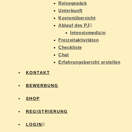
Rei­se­ge­päck
Un­ter­kunft
Kos­ten­über­sicht
Ab­lauf des PJ
In­ten­siv­me­di­zin
Frei­zeit­ak­ti­vi­tä­ten
Check­lis­te
Chat
Er­fah­rungs­be­richt erstellen
KON­TAKT
BE­WER­BUNG
SHOP
RE­GIS­TRIE­RUNG
LOG­IN