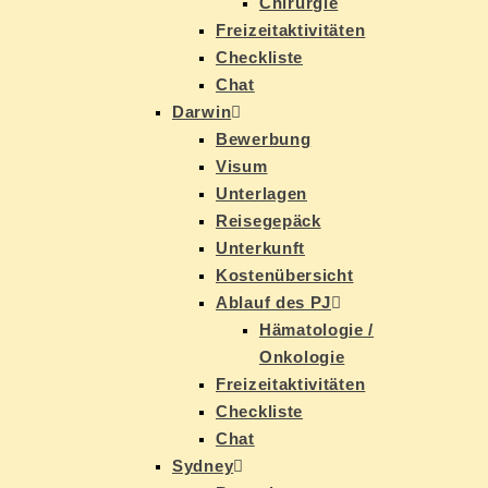
Chir­ur­gie
Frei­zeit­ak­ti­vi­tä­ten
Check­lis­te
Chat
Dar­win
Be­wer­bung
Vi­sum
Un­ter­la­gen
Rei­se­ge­päck
Un­ter­kunft
Kos­ten­über­sicht
Ab­lauf des PJ
Hä­ma­to­lo­gie /
Onkologie
Frei­zeit­ak­ti­vi­tä­ten
Check­lis­te
Chat
Syd­ney