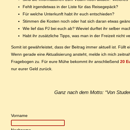
Fehlt ir­gend­et­was in der Lis­te für das Reisegepäck?
Für wel­che Un­ter­kunft habt ihr euch entschieden?
Stim­men die Kos­ten noch oder hat sich dar­an et­was geän
Wie lief das PJ bei euch ab? Wie­viel durf­tet ihr sel­ber ma
Habt ihr zu­sätz­li­che Tipps, was man in der Frei­zeit nicht ve
So­mit ist ge­währ­leis­tet, dass der Bei­trag im­mer ak­tu­ell ist. Füllt
Wenn ge­ra­de ei­ne Ak­tua­li­sie­rung an­steht, mel­de ich mich zeit­n
Fra­ge­bo­gen zu. Für eu­re Mü­he be­kommt ihr an­schlie­ßend
20 Eu
nur eu­rer Geld zurück.
Ganz nach dem Mot­to: “Von Stu­den­
Vor­na­me