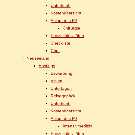
Un­ter­kunft
Kos­ten­über­sicht
Ab­lauf des PJ
Chir­ur­gie
Frei­zeit­ak­ti­vi­tä­ten
Check­lis­te
Chat
Neu­see­land
Has­tings
Be­wer­bung
Vi­sum
Un­ter­la­gen
Rei­se­ge­päck
Un­ter­kunft
Kos­ten­über­sicht
Ab­lauf des PJ
In­ten­siv­me­di­zin
Frei­zeit­ak­ti­vi­tä­ten