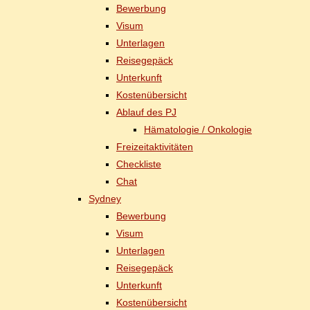
Be­wer­bung
Vi­sum
Un­ter­la­gen
Rei­se­ge­päck
Un­ter­kunft
Kos­ten­über­sicht
Ab­lauf des PJ
Hä­ma­to­lo­gie / Onkologie
Frei­zeit­ak­ti­vi­tä­ten
Check­lis­te
Chat
Syd­ney
Be­wer­bung
Vi­sum
Un­ter­la­gen
Rei­se­ge­päck
Un­ter­kunft
Kos­ten­über­sicht