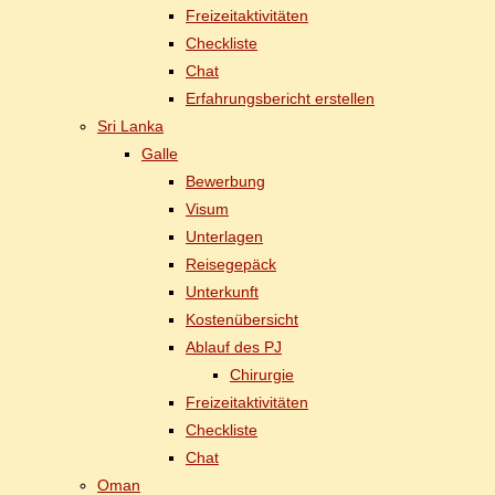
Frei­zeit­ak­ti­vi­tä­ten
Check­lis­te
Chat
Er­fah­rungs­be­richt erstellen
Sri Lan­ka
Gal­le
Be­wer­bung
Vi­sum
Un­ter­la­gen
Rei­se­ge­päck
Un­ter­kunft
Kos­ten­über­sicht
Ab­lauf des PJ
Chir­ur­gie
Frei­zeit­ak­ti­vi­tä­ten
Check­lis­te
Chat
Oman