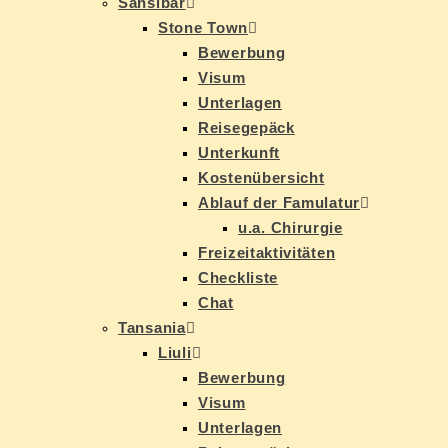
San­si­bar
Stone Town
Be­wer­bung
Vi­sum
Un­ter­la­gen
Rei­se­ge­päck
Un­ter­kunft
Kos­ten­über­sicht
Ab­lauf der Famulatur
u.a. Chir­ur­gie
Frei­zeit­ak­ti­vi­tä­ten
Check­lis­te
Chat
Tan­sa­nia
Liu­li
Be­wer­bung
Vi­sum
Un­ter­la­gen