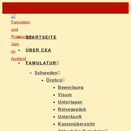
START­SEI­TE
ÜBER CEA
FAMU­LA­TUR
Schwe­den
Öre­b­ro
Be­wer­bung
Vi­sum
Un­ter­la­gen
Rei­se­ge­päck
Un­ter­kunft
Kos­ten­über­sicht