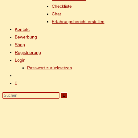
Check­lis­te
Chat
Er­fah­rungs­be­richt erstellen
Kon­takt
Be­wer­bung
Shop
Re­gis­trie­rung
Log­in
Pass­wort zurücksetzen