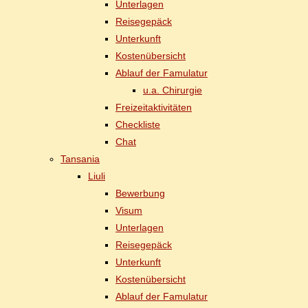
Un­ter­la­gen
Rei­se­ge­päck
Un­ter­kunft
Kos­ten­über­sicht
Ab­lauf der Famulatur
u.a. Chir­ur­gie
Frei­zeit­ak­ti­vi­tä­ten
Check­lis­te
Chat
Tan­sa­nia
Liu­li
Be­wer­bung
Vi­sum
Un­ter­la­gen
Rei­se­ge­päck
Un­ter­kunft
Kos­ten­über­sicht
Ab­lauf der Famulatur