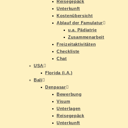
Rei­se­ge­päck
Un­ter­kunft
Kos­ten­über­sicht
Ab­lauf der Famulatur
u.a. Päd­ia­trie
Zu­sam­men­ar­beit
Frei­zeit­ak­ti­vi­tä­ten
Check­lis­te
Chat
USA
Flo­ri­da (i.A.)
Ba­li
Den­pasar
Be­wer­bung
Vi­sum
Un­ter­la­gen
Rei­se­ge­päck
Un­ter­kunft