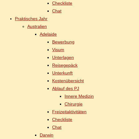
Check­lis­te
Chat
Prak­ti­sches Jahr
Aus­tra­li­en
Ade­lai­de
Be­wer­bung
Vi­sum
Un­ter­la­gen
Rei­se­ge­päck
Un­ter­kunft
Kos­ten­über­sicht
Ab­lauf des PJ
In­ne­re Medizin
Chir­ur­gie
Frei­zeit­ak­ti­vi­tä­ten
Check­lis­te
Chat
Dar­win