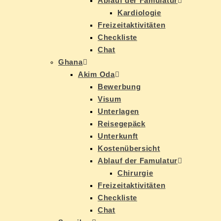
Ab­lauf der Famulatur
Kar­dio­lo­gie
Frei­zeit­ak­ti­vi­tä­ten
Check­lis­te
Chat
Gha­na
Akim Oda
Be­wer­bung
Vi­sum
Un­ter­la­gen
Rei­se­ge­päck
Un­ter­kunft
Kos­ten­über­sicht
Ab­lauf der Famulatur
Chir­ur­gie
Frei­zeit­ak­ti­vi­tä­ten
Check­lis­te
Chat