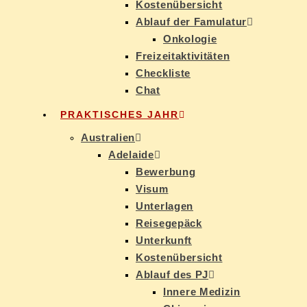
Kos­ten­über­sicht
Ab­lauf der Famulatur
On­ko­lo­gie
Frei­zeit­ak­ti­vi­tä­ten
Check­lis­te
Chat
PRAK­TI­SCHES JAHR
Aus­tra­li­en
Ade­lai­de
Be­wer­bung
Vi­sum
Un­ter­la­gen
Rei­se­ge­päck
Un­ter­kunft
Kos­ten­über­sicht
Ab­lauf des PJ
In­ne­re Medizin