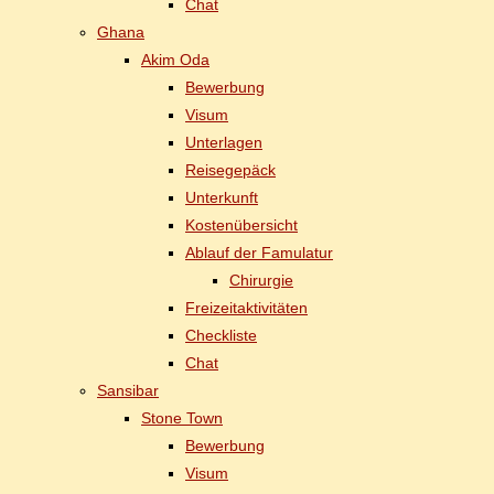
Chat
Gha­na
Akim Oda
Be­wer­bung
Vi­sum
Un­ter­la­gen
Rei­se­ge­päck
Un­ter­kunft
Kos­ten­über­sicht
Ab­lauf der Famulatur
Chir­ur­gie
Frei­zeit­ak­ti­vi­tä­ten
Check­lis­te
Chat
San­si­bar
Stone Town
Be­wer­bung
Vi­sum