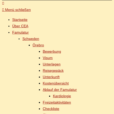
Menü schließen
Start­sei­te
Über CEA
Famu­la­tur
Schwe­den
Öre­b­ro
Be­wer­bung
Vi­sum
Un­ter­la­gen
Rei­se­ge­päck
Un­ter­kunft
Kos­ten­über­sicht
Ab­lauf der Famulatur
Kar­dio­lo­gie
Frei­zeit­ak­ti­vi­tä­ten
Check­lis­te