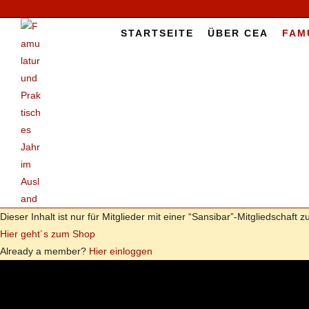
START­SEI­TE
ÜBER CEA
FAMU
Die­ser In­halt ist nur für Mit­glie­der mit ei­ner “Sansibar”-Mitgliedschaft zu
Hier geht´s zum Shop
Al­re­a­dy a mem­ber?
Hier ein­log­gen