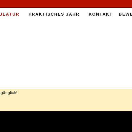
­LA­TUR
PRAK­TI­SCHES JAHR
KON­TAKT
BE­W
­gäng­lich!