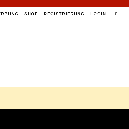
ER­BUNG
SHOP
RE­GIS­TRIE­RUNG
LOG­IN