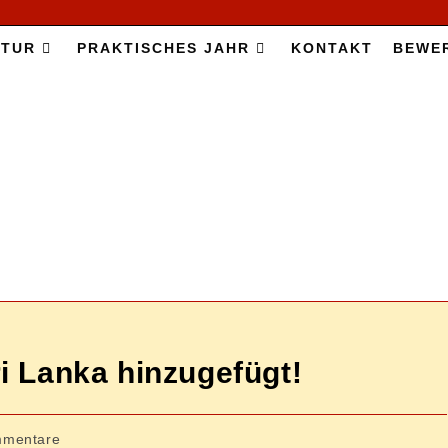
­TUR
PRAK­TI­SCHES JAHR
KON­TAKT
BE­WE
Sri Lan­ka hinzugefügt!
-
mmentare