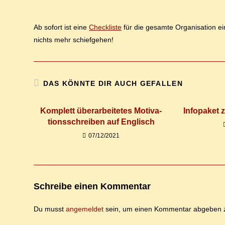
Autor:
veröffentlicht:
Kategorie:
Komment
Ab so­fort ist ei­ne
Check­lis­te
für die ge­sam­te Or­ga­ni­sa­ti­on 
nichts mehr schiefgehen!
DAS KÖNNTE DIR AUCH GEFALLEN
Kom­plett über­ar­bei­te­tes Mo­ti­va­
In­fo­pa­ke
ti­ons­schrei­ben auf Englisch
07/12/2021
Schreibe einen Kommentar
Du musst
angemeldet
sein, um einen Kommentar abgeben 