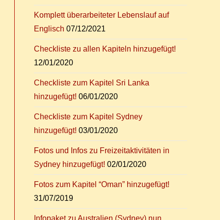
Kom­plett über­ar­bei­te­ter Le­bens­lauf auf
Englisch
07/12/2021
Check­lis­te zu al­len Ka­pi­teln hinzugefügt!
12/01/2020
Check­lis­te zum Ka­pi­tel Sri Lan­ka
hinzugefügt!
06/01/2020
Check­lis­te zum Ka­pi­tel Syd­ney
hinzugefügt!
03/01/2020
Fo­tos und In­fos zu Frei­zeit­ak­ti­vi­tä­ten in
Syd­ney hinzugefügt!
02/01/2020
Fo­tos zum Ka­pi­tel “Oman” hinzugefügt!
31/07/2019
In­fo­pa­ket zu Aus­tra­li­en (Syd­ney) nun