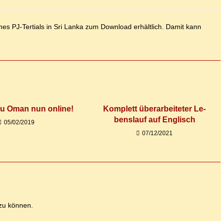
are:
ei­nes PJ-Ter­ti­als in Sri Lan­ka zum Down­load er­hält­lich. Da­mit kann
t zu Oman nun online!
Kom­plett über­ar­bei­te­ter Le­
bens­lauf auf Englisch
05/02/2019
07/12/2021
zu können.