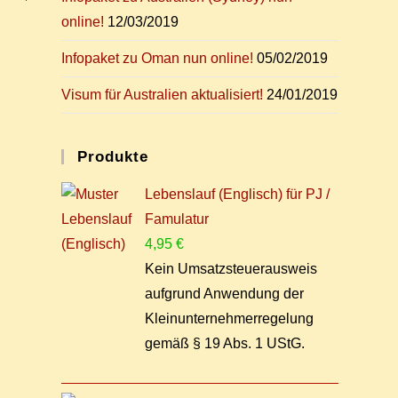
online!
12/03/2019
In­fo­pa­ket zu Oman nun online!
05/02/2019
Vi­sum für Aus­tra­li­en aktualisiert!
24/01/2019
Pro­duk­te
Lebenslauf (Englisch) für PJ /
Famulatur
4,95
€
Kein Umsatzsteuerausweis
aufgrund Anwendung der
Kleinunternehmerregelung
gemäß § 19 Abs. 1 UStG.