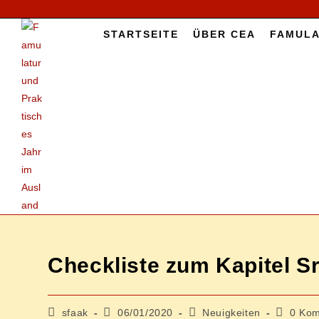
Zum
Inhalt
START­SEI­TE
ÜBER CEA
FAMU­LA
springen
Check­lis­te zum Ka­pi­tel 
Beitrags-
Beitrag
Beitrags-
Beitrags
sfaak
06/01/2020
Neuigkeiten
0 Ko