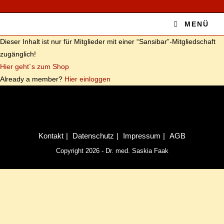
MENÜ
Die­ser In­halt ist nur für Mit­glie­der mit ei­ner “Sansibar”-Mitgliedschaft
zu­gäng­lich!
Hier geht´s zum Shop
Al­re­a­dy a mem­ber?
Hier ein­log­gen
Kon­takt
Da­ten­schutz
Im­pres­sum
AGB
Copyright 2026 - Dr. med. Saskia Faak