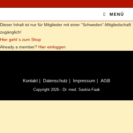
Zum
Inhalt
MENÜ
springen
Die­ser In­halt ist nur für Mit­glie­der mit ei­ner “Schweden”-Mitgliedschaft
zu­gäng­lich!
Hier geht´s zum Shop
Al­re­a­dy a mem­ber?
Hier ein­log­gen
Kon­takt
Da­ten­schutz
Im­pres­sum
AGB
Copyright 2026 - Dr. med. Saskia Faak