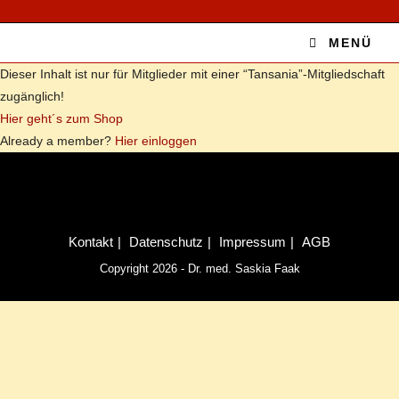
MENÜ
Die­ser In­halt ist nur für Mit­glie­der mit ei­ner “Tansania”-Mitgliedschaft
zu­gäng­lich!
Hier geht´s zum Shop
Al­re­a­dy a mem­ber?
Hier ein­log­gen
Kon­takt
Da­ten­schutz
Im­pres­sum
AGB
Copyright 2026 - Dr. med. Saskia Faak