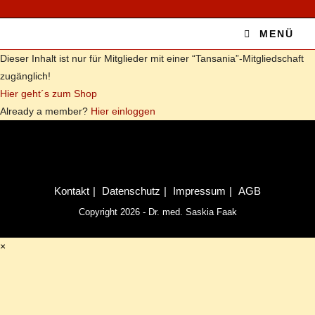
MENÜ
Die­ser In­halt ist nur für Mit­glie­der mit ei­ner “Tansania”-Mitgliedschaft
zu­gäng­lich!
Hier geht´s zum Shop
Al­re­a­dy a mem­ber?
Hier ein­log­gen
Kon­takt
Da­ten­schutz
Im­pres­sum
AGB
Copyright 2026 - Dr. med. Saskia Faak
×