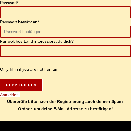
Pass­wort
*
Pass­wort be­stä­ti­gen
*
Für wel­ches Land in­ter­es­sierst du dich?
On­ly fill in if you are not human
Anmelden
Über­prü­fe bit­te nach der Re­gis­trie­rung auch dei­nen Spam-
Ord­ner, um dei­ne E‑Mail Adres­se zu bestätigen!