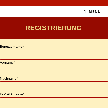
MENÜ
RE­GIS­TRIE­RUNG
Be­nut­zer­na­me
*
Vor­na­me
*
Nach­na­me
*
E‑Mail Adres­se
*