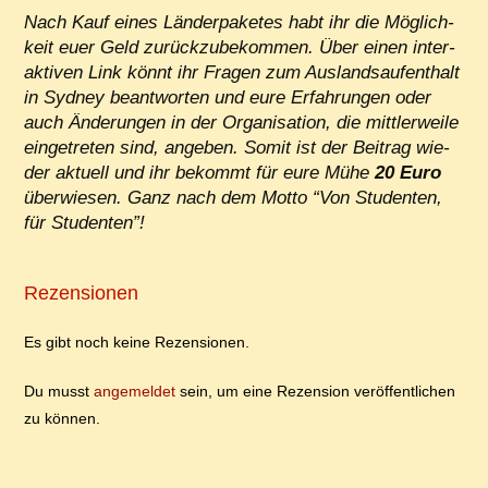
Nach Kauf ei­nes Län­der­pa­ke­tes habt ihr die Mög­lich­
keit eu­er Geld zu­rück­zu­be­kom­men. Über ei­nen in­ter­
ak­ti­ven Link könnt ihr Fra­gen zum Aus­lands­auf­ent­halt
in Syd­ney be­ant­wor­ten und eu­re Er­fah­run­gen oder
auch Än­de­run­gen in der Or­ga­ni­sa­ti­on, die mitt­ler­wei­le
ein­ge­tre­ten sind, an­ge­ben. So­mit ist der Bei­trag wie­
der ak­tu­ell und ihr be­kommt für eu­re Mü­he
20 Eu­ro
über­wie­sen. Ganz nach dem Mot­to “Von Stu­den­ten,
für Studenten”!
Rezensionen
Es gibt noch keine Rezensionen.
Du musst
angemeldet
sein, um eine Rezension veröffentlichen
zu können.