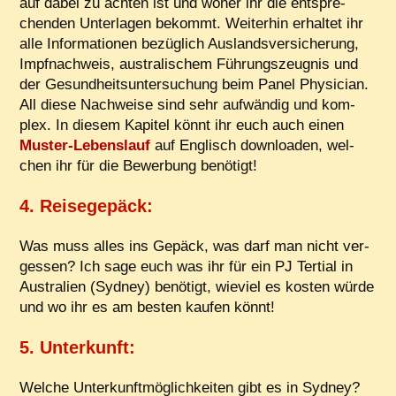
auf da­bei zu ach­ten ist und wo­her ihr die ent­spre­
chen­den Un­ter­la­gen be­kommt. Wei­ter­hin er­hal­tet ihr
al­le In­for­ma­tio­nen be­züg­lich Aus­lands­ver­si­che­rung,
Impf­nach­weis, aus­tra­li­schem Füh­rungs­zeug­nis und
der Ge­sund­heits­un­ter­su­chung beim Pa­nel Phy­si­ci­an.
All die­se Nach­wei­se sind sehr auf­wän­dig und kom­
plex. In die­sem Ka­pi­tel könnt ihr euch auch ei­nen
Mus­ter-Le­bens­lauf
auf Eng­lisch down­loa­den, wel­
chen ihr für die Be­wer­bung benötigt!
4. Rei­se­ge­päck
:
Was muss al­les ins Ge­päck, was darf man nicht ver­
ges­sen? Ich sa­ge euch was ihr für ein PJ Ter­ti­al in
Aus­tra­li­en (Syd­ney) be­nö­tigt, wie­viel es kos­ten wür­de
und wo ihr es am bes­ten kau­fen könnt!
5. Un­ter­kunft
:
Wel­che Un­ter­kunft­mög­lich­kei­ten gibt es in Syd­ney?