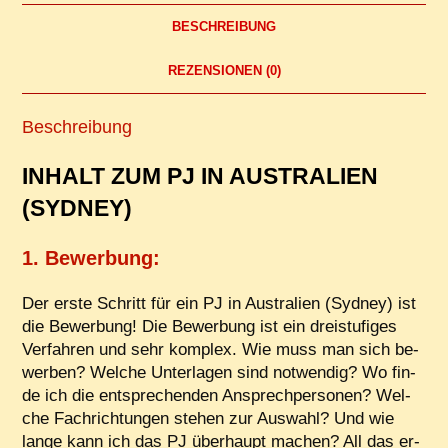
Sydney
BESCHREIBUNG
(inkl.
CV)
REZENSIONEN (0)
Menge
Beschreibung
IN­HALT ZUM PJ IN AUS­TRA­LI­EN
(SYD­NEY)
1. Be­wer­bung:
Der ers­te Schritt für ein PJ in Aus­tra­li­en (Syd­ney) ist
die Be­wer­bung! Die Be­wer­bung ist ein drei­stu­fi­ges
Ver­fah­ren und sehr kom­plex. Wie muss man sich be­
wer­ben? Wel­che Un­ter­la­gen sind not­wen­dig? Wo fin­
de ich die ent­spre­chen­den An­sprech­per­so­nen? Wel­
che Fach­rich­tun­gen ste­hen zur Aus­wahl? Und wie
lan­ge kann ich das PJ über­haupt ma­chen? All das er­