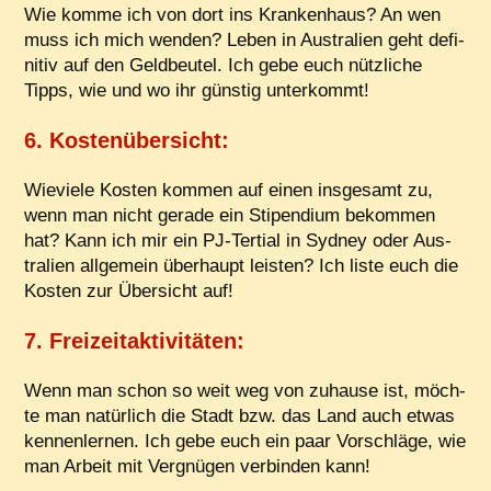
Wie kom­me ich von dort ins Kran­ken­haus? An wen
muss ich mich wen­den? Le­ben in Aus­tra­li­en geht de­fi­
ni­tiv auf den Geld­beu­tel. Ich ge­be euch nütz­li­che
Tipps, wie und wo ihr güns­tig unterkommt!
6. Kos­ten­über­sicht
:
Wie­vie­le Kos­ten kom­men auf ei­nen ins­ge­samt zu,
wenn man nicht ge­ra­de ein Sti­pen­di­um be­kom­men
hat? Kann ich mir ein PJ-Ter­ti­al in Syd­ney oder Aus­
tra­li­en all­ge­mein über­haupt leis­ten? Ich lis­te euch die
Kos­ten zur Über­sicht auf!
7. Frei­zeit­ak­ti­vi­tä­ten
:
Wenn man schon so weit weg von zu­hau­se ist, möch­
te man na­tür­lich die Stadt bzw. das Land auch et­was
ken­nen­ler­nen. Ich ge­be euch ein paar Vor­schlä­ge, wie
man Ar­beit mit Ver­gnü­gen ver­bin­den kann!