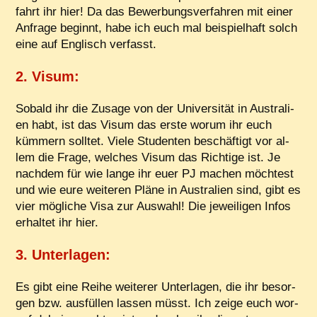
fahrt ihr hier! Da das Be­wer­bungs­ver­fah­ren mit ei­ner
An­fra­ge be­ginnt, ha­be ich euch mal bei­spiel­haft solch
ei­ne auf Eng­lisch verfasst.
2. Vi­sum
:
So­bald ihr die Zu­sa­ge von der Uni­ver­si­tät in Aus­tra­li­
en habt, ist das Vi­sum das ers­te wor­um ihr euch
küm­mern soll­tet. Vie­le Stu­den­ten be­schäf­tigt vor al­
lem die Fra­ge, wel­ches Vi­sum das Rich­ti­ge ist. Je
nach­dem für wie lan­ge ihr eu­er PJ ma­chen möch­test
und wie eu­re wei­te­ren Plä­ne in Aus­tra­li­en sind, gibt es
vier mög­li­che Vi­sa zur Aus­wahl! Die je­wei­li­gen In­fos
er­hal­tet ihr hier.
3. Un­ter­la­gen
:
Es gibt ei­ne Rei­he wei­te­rer Un­ter­la­gen, die ihr be­sor­
gen bzw. aus­fül­len las­sen müsst. Ich zei­ge euch wor­