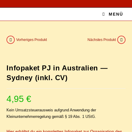
Zum
Inhalt
MENÜ
springen
Vorheriges Produkt
Nächstes Produkt
In­fo­pa­ket PJ in Aus­tra­li­en —
Syd­ney (inkl. CV)
4,95
€
Kein Umsatzsteuerausweis aufgrund Anwendung der
Kleinunternehmerregelung gemäß § 19 Abs. 1 UStG.
Hier erhältst du ein komplettes Infopaket zur Organisation des