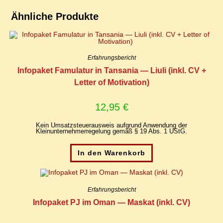
Ähnliche Produkte
Erfahrungsbericht
In­fo­pa­ket Famu­la­tur in Tan­sa­nia — Liu­li (inkl. CV +
Let­ter of Motivation)
12,95
€
Kein Umsatzsteuerausweis aufgrund Anwendung der
Kleinunternehmerregelung gemäß § 19 Abs. 1 UStG.
In den Warenkorb
Erfahrungsbericht
In­fo­pa­ket PJ im Oman — Mas­kat (inkl. CV)