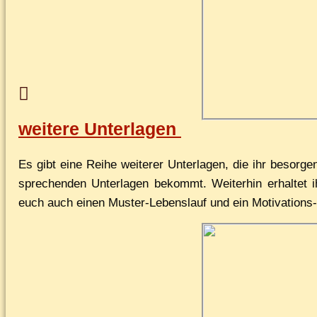
wei­te­re Unterlagen
Es gibt ei­ne Rei­he wei­te­rer Un­ter­la­gen, die ihr be­sor
spre­chen­den Un­ter­la­gen be­kommt. Wei­ter­hin er­hal­tet ih
euch auch ei­nen Mus­ter-Le­bens­lauf und ein Mo­ti­va­tion