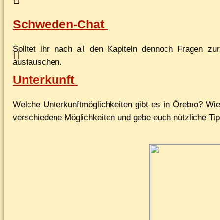
Schweden-Chat
Soll­tet ihr nach all den Ka­pi­teln den­noch Fra­gen zu
austauschen.
Unterkunft
Wel­che Un­ter­kunft­mög­lich­kei­ten gibt es in Öre­b­r
ver­schie­de­ne Mög­lich­kei­ten und ge­be euch nütz­li­che