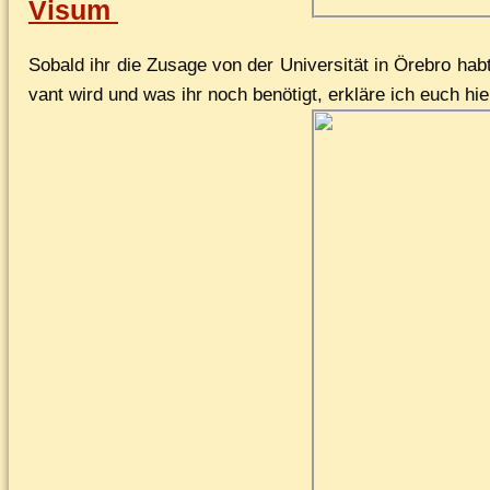
Visum
So­bald ihr die Zu­sa­ge von der Uni­ver­si­tät in Öre­b­ro h
vant wird und was ihr noch be­nö­tigt, er­klä­re ich euch hi