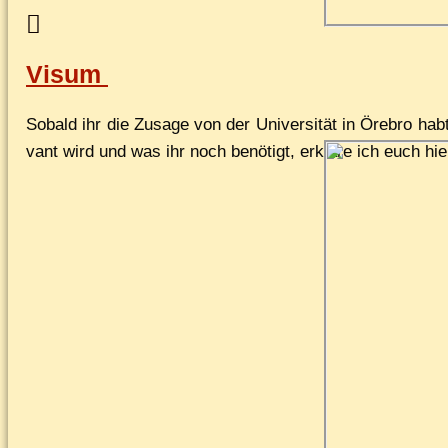
Visum
So­bald ihr die Zu­sa­ge von der Uni­ver­si­tät in Öre­b­ro h
vant wird und was ihr noch be­nö­tigt, er­klä­re ich euch hi