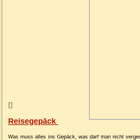
Reisegepäck
Was muss al­les ins Ge­päck, was darf man nicht ver­ges­s