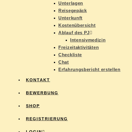
Un­ter­la­gen
Rei­se­ge­päck
Un­ter­kunft
Kos­ten­über­sicht
Ab­lauf des PJ
In­ten­siv­me­di­zin
Frei­zeit­ak­ti­vi­tä­ten
Check­lis­te
Chat
Er­fah­rungs­be­richt erstellen
KON­TAKT
BE­WER­BUNG
SHOP
RE­GIS­TRIE­RUNG
LOG­IN