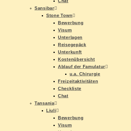
Chat
San­si­bar
Stone Town
Be­wer­bung
Vi­sum
Un­ter­la­gen
Rei­se­ge­päck
Un­ter­kunft
Kos­ten­über­sicht
Ab­lauf der Famulatur
u.a. Chir­ur­gie
Frei­zeit­ak­ti­vi­tä­ten
Check­lis­te
Chat
Tan­sa­nia
Liu­li
Be­wer­bung
Vi­sum