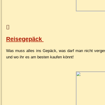
Reisegepäck
Was muss al­les ins Ge­päck, was darf man nicht ver­ges­s
und wo ihr es am bes­ten kau­fen könnt!