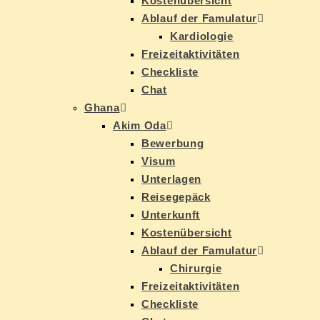
Kos­ten­über­sicht
Ab­lauf der Famulatur
Kar­dio­lo­gie
Frei­zeit­ak­ti­vi­tä­ten
Check­lis­te
Chat
Gha­na
Akim Oda
Be­wer­bung
Vi­sum
Un­ter­la­gen
Rei­se­ge­päck
Un­ter­kunft
Kos­ten­über­sicht
Ab­lauf der Famulatur
Chir­ur­gie
Frei­zeit­ak­ti­vi­tä­ten
Check­lis­te