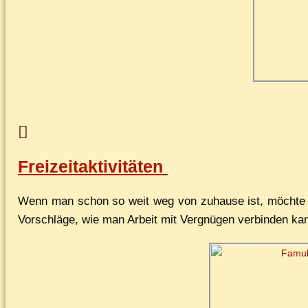
Freizeitaktivitäten
Wenn man schon so weit weg von zu­hau­se ist, möch­te ma
Vor­schlä­ge, wie man Ar­beit mit Ver­gnü­gen ver­bin­den k