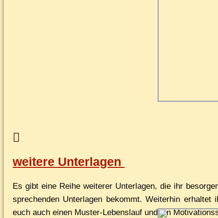
wei­te­re Unterlagen
Es gibt ei­ne Rei­he wei­te­rer Un­ter­la­gen, die ihr be­sor
spre­chen­den Un­ter­la­gen be­kommt. Wei­ter­hin er­hal­tet ih
euch auch ei­nen Mus­ter-Le­bens­lauf und ein Mo­ti­va­ti­ons