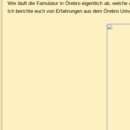
Wie läuft die Famu­la­tur in Öre­b­ro ei­gent­lich ab, wel­ch
Ich be­rich­te euch von Er­fah­run­gen aus dem Öre­b­ro Uni­v