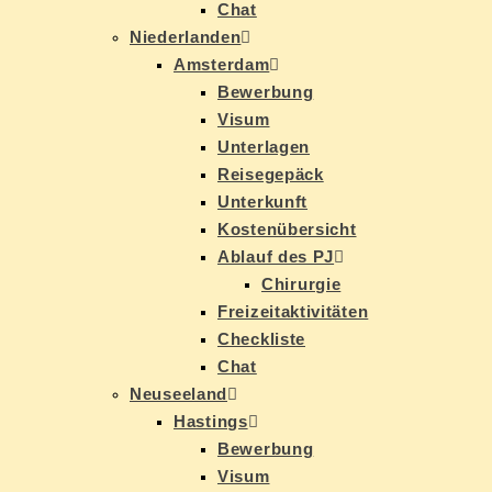
Chat
Nie­der­lan­den
Ams­ter­dam
Be­wer­bung
Vi­sum
Un­ter­la­gen
Rei­se­ge­päck
Un­ter­kunft
Kos­ten­über­sicht
Ab­lauf des PJ
Chir­ur­gie
Frei­zeit­ak­ti­vi­tä­ten
Check­lis­te
Chat
Neu­see­land
Has­tings
Be­wer­bung
Vi­sum