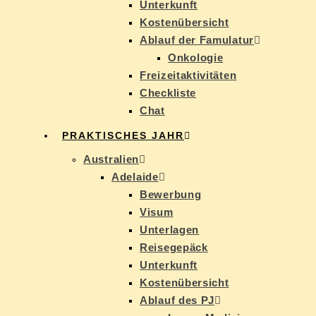
Un­ter­kunft
Kos­ten­über­sicht
Ab­lauf der Famulatur
On­ko­lo­gie
Frei­zeit­ak­ti­vi­tä­ten
Check­lis­te
Chat
PRAK­TI­SCHES JAHR
Aus­tra­li­en
Ade­lai­de
Be­wer­bung
Vi­sum
Un­ter­la­gen
Rei­se­ge­päck
Un­ter­kunft
Kos­ten­über­sicht
Ab­lauf des PJ