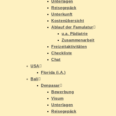
Un­ter­la­gen
Rei­se­ge­päck
Un­ter­kunft
Kos­ten­über­sicht
Ab­lauf der Famulatur
u.a. Päd­ia­trie
Zu­sam­men­ar­beit
Frei­zeit­ak­ti­vi­tä­ten
Check­lis­te
Chat
USA
Flo­ri­da (i.A.)
Ba­li
Den­pasar
Be­wer­bung
Vi­sum
Un­ter­la­gen
Rei­se­ge­päck