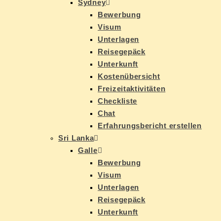
Syd­ney
Be­wer­bung
Vi­sum
Un­ter­la­gen
Rei­se­ge­päck
Un­ter­kunft
Kos­ten­über­sicht
Frei­zeit­ak­ti­vi­tä­ten
Check­lis­te
Chat
Er­fah­rungs­be­richt erstellen
Sri Lan­ka
Gal­le
Be­wer­bung
Vi­sum
Un­ter­la­gen
Rei­se­ge­päck
Un­ter­kunft