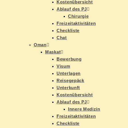
Kos­ten­über­sicht
Ab­lauf des PJ
Chir­ur­gie
Frei­zeit­ak­ti­vi­tä­ten
Check­lis­te
Chat
Oman
Mas­kat
Be­wer­bung
Vi­sum
Un­ter­la­gen
Rei­se­ge­päck
Un­ter­kunft
Kos­ten­über­sicht
Ab­lauf des PJ
In­ne­re Medizin
Frei­zeit­ak­ti­vi­tä­ten
Check­lis­te