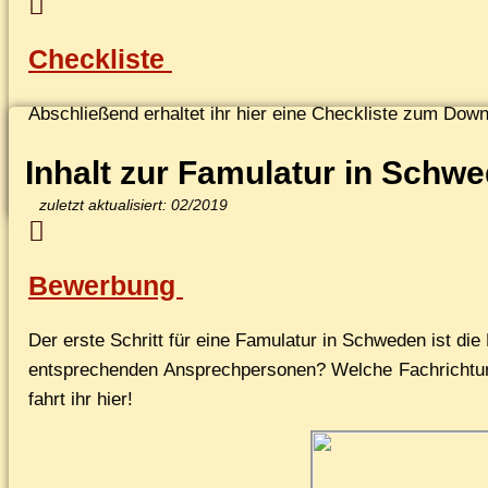
Checkliste
Ab­schlie­ßend er­hal­tet ihr hier ei­ne Check­lis­te zum Do
In­halt zur Famu­la­tur in Schwe
zu­letzt ak­tua­li­siert: 02/2019
Bewerbung
Der ers­te Schritt für ei­ne Famu­la­tur in Schwe­den ist d
ent­spre­chen­den An­sprech­per­so­nen? Wel­che Fach­rich­
fahrt ihr hier!