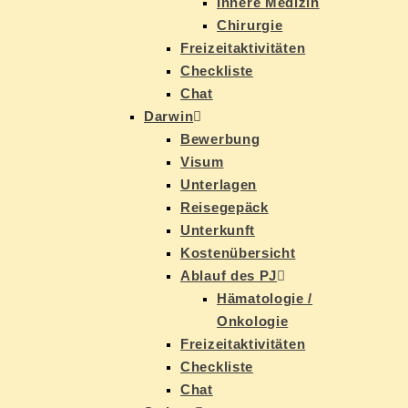
In­ne­re Medizin
Chir­ur­gie
Frei­zeit­ak­ti­vi­tä­ten
Check­lis­te
Chat
Dar­win
Be­wer­bung
Vi­sum
Un­ter­la­gen
Rei­se­ge­päck
Un­ter­kunft
Kos­ten­über­sicht
Ab­lauf des PJ
Hä­ma­to­lo­gie /
Onkologie
Frei­zeit­ak­ti­vi­tä­ten
Check­lis­te
Chat