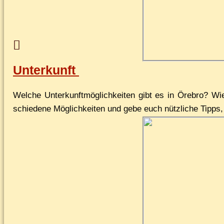
Unterkunft
Wel­che Un­ter­kunft­mög­lich­kei­ten gibt es in Öre­b­r
schie­de­ne Mög­lich­kei­ten und ge­be euch nütz­li­che Tip