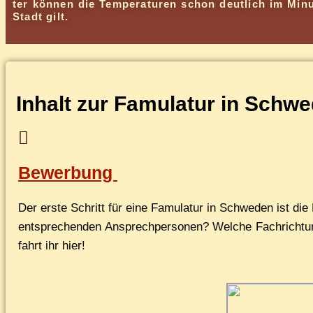
ter kön­nen die Tem­pe­ra­tu­ren schon deut­lich im Mi­
Stadt gilt.
In­halt zur Famu­la­tur in Schwe
Bewerbung
Der ers­te Schritt für ei­ne Famu­la­tur in Schwe­den ist d
ent­spre­chen­den An­sprech­per­so­nen? Wel­che Fach­rich­
fahrt ihr hier!