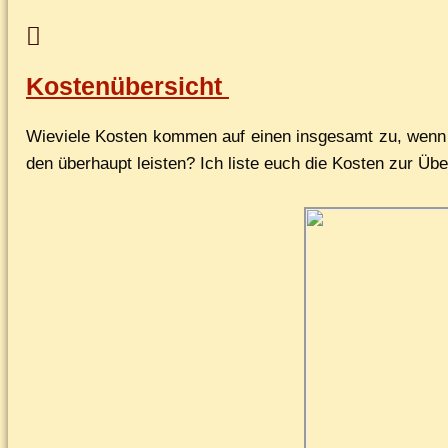
Kostenübersicht
Wie­vie­le Kos­ten kom­men auf ei­nen ins­ge­samt zu, wenn
den über­haupt leis­ten? Ich lis­te euch die Kos­ten zur Übe