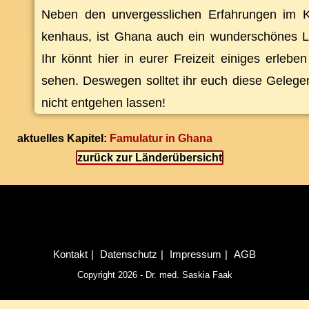
Ne­ben den un­ver­gess­li­chen Er­fah­run­gen im 
ken­haus, ist Gha­na auch ein wun­der­schö­nes 
Ihr könnt hier in eu­rer Frei­zeit ei­ni­ges er­le­be
se­hen. Des­we­gen soll­tet ihr euch die­se Ge­le­gen
nicht ent­ge­hen lassen!
ak­tu­el­les Ka­pi­tel:
Famu­la­tur in Ghana
zu­rück zur Länderübersicht
Kon­takt
Da­ten­schutz
Im­pres­sum
AGB
Copyright 2026 - Dr. med. Saskia Faak