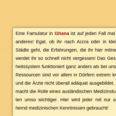
Ei­ne Famu­la­tur in
Gha­na
ist auf je­den Fall ma
an­de­res! Egal, ob ihr nach Ac­cra oder in klei­
Städ­te geht, die Er­fah­run­gen, die ihr hier mit­n
wer­det ihr so schnell nicht ver­ges­sen! Das Ge­
heits­sys­tem funk­tio­niert ganz an­ders als bei uns
Res­sour­cen sind vor al­lem in Dör­fern ex­trem 
und die Ärz­te nicht über­all ad­äquat aus­ge­bil­det.
macht die Rol­le ei­nes aus­län­di­schen Me­di­zin­stu
ten um­so wich­ti­ger. Hier wird je­der mit nur a
hernd me­di­zi­ni­schen Kennt­nis­sen gebraucht!