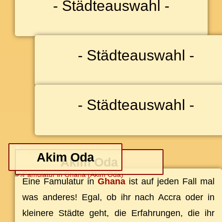
- Städ­te­aus­wahl -
- Städ­te­aus­wahl -
- Städ­te­aus­wahl -
Akim Oda
Akim Oda
Ei­ne Famu­la­tur in
Gha­na
ist auf je­den Fall mal
was an­de­res! Egal, ob ihr nach Ac­cra oder in
klei­ne­re Städ­te geht, die Er­fah­run­gen, die ihr