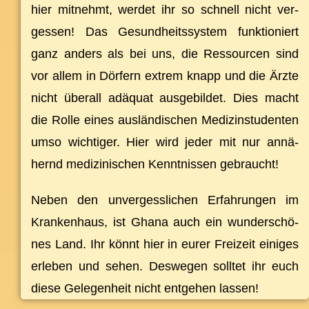
hier mit­nehmt, wer­det ihr so schnell nicht ver­
ges­sen! Das Ge­sund­heits­sys­tem funk­tio­niert
ganz an­ders als bei uns, die Res­sour­cen sind
vor al­lem in Dör­fern ex­trem knapp und die Ärz­te
nicht über­all ad­äquat aus­ge­bil­det. Dies macht
die Rol­le ei­nes aus­län­di­schen Me­di­zin­stu­den­ten
um­so wich­ti­ger. Hier wird je­der mit nur an­nä­
hernd me­di­zi­ni­schen Kennt­nis­sen gebraucht!
Ne­ben den un­ver­gess­li­chen Er­fah­run­gen im
Kran­ken­haus, ist Gha­na auch ein wun­der­schö­
nes Land. Ihr könnt hier in eu­rer Frei­zeit ei­ni­ges
er­le­ben und se­hen. Des­we­gen soll­tet ihr euch
die­se Ge­le­gen­heit nicht ent­ge­hen lassen!