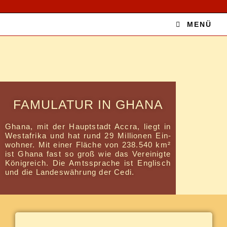
Zum
Inhalt
MENÜ
springen
FAMU­LA­TUR IN GHANA
Gha­na, mit der Haupt­stadt Ac­cra, liegt in
West­afri­ka und hat rund 29 Mil­lio­nen Ein­
woh­ner. Mit ei­ner Flä­che von 238.540 km²
ist Gha­na fast so groß wie das Ver­ei­nig­te
Kö­nig­reich. Die Amts­spra­che ist Eng­lisch
und die Lan­des­wäh­rung der Cedi.