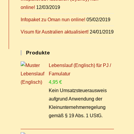
online!
12/03/2019
In­fo­pa­ket zu Oman nun online!
05/02/2019
Vi­sum für Aus­tra­li­en aktualisiert!
24/01/2019
Pro­duk­te
Lebenslauf (Englisch) für PJ /
Famulatur
4,95
€
Kein Umsatzsteuerausweis
aufgrund Anwendung der
Kleinunternehmerregelung
gemäß § 19 Abs. 1 UStG.