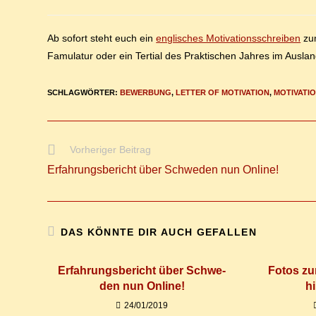
Autor:
veröffentlicht:
Kategorie:
Komment
Ab so­fort steht euch ein
eng­li­sches Mo­ti­va­ti­ons­schrei­ben
zum
Famu­la­tur oder ein Ter­ti­al des Prak­ti­schen Jah­res im Aus­la
SCHLAGWÖRTER
:
BEWERBUNG
,
LETTER OF MOTIVATION
,
MOTIVATI
Weitere
Vorheriger Beitrag
Artikel
Er­fah­rungs­be­richt über Schwe­den nun Online!
ansehen
DAS KÖNNTE DIR AUCH GEFALLEN
Er­fah­rungs­be­richt über Schwe­
Fo­tos zu
den nun Online!
h
24/01/2019