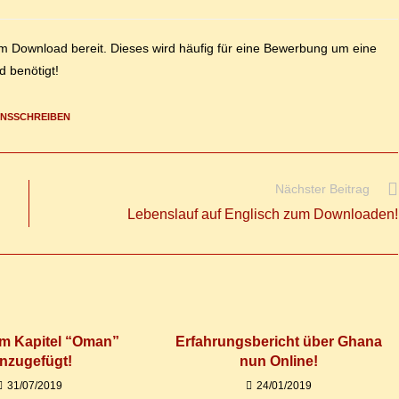
are:
 Down­load be­reit. Die­ses wird häu­fig für ei­ne Be­wer­bung um ei­ne
nd benötigt!
ONSSCHREIBEN
Nächster Beitrag
Le­bens­lauf auf Eng­lisch zum Downloaden!
m Ka­pi­tel “Oman”
Er­fah­rungs­be­richt über Gha­na
inzugefügt!
nun Online!
31/07/2019
24/01/2019