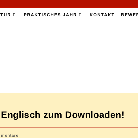
­TUR
PRAK­TI­SCHES JAHR
KON­TAKT
BE­WE
auf Eng­lisch zum Downloaden!
-
mmentare