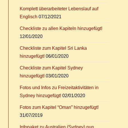
Kom­plett über­ar­bei­te­ter Le­bens­lauf auf
Englisch
07/12/2021
Check­lis­te zu al­len Ka­pi­teln hinzugefügt!
12/01/2020
Check­lis­te zum Ka­pi­tel Sri Lan­ka
hinzugefügt!
06/01/2020
Check­lis­te zum Ka­pi­tel Syd­ney
hinzugefügt!
03/01/2020
Fo­tos und In­fos zu Frei­zeit­ak­ti­vi­tä­ten in
Syd­ney hinzugefügt!
02/01/2020
Fo­tos zum Ka­pi­tel “Oman” hinzugefügt!
31/07/2019
In­fo­pa­ket zu Aus­tra­li­en (Syd­ney) nun