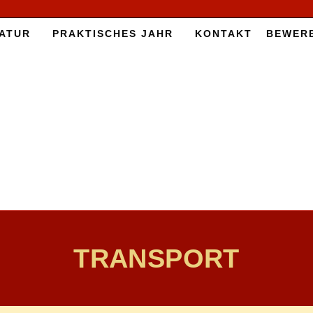
A­TUR
PRAK­TI­SCHES JAHR
KON­TAKT
BE­WER
TRANSPORT