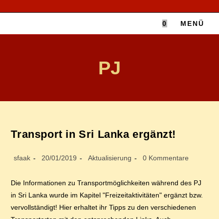
Zum
Inhalt
0
MENÜ
springen
PJ
Trans­port in Sri Lan­ka ergänzt!
Beitrags-
Beitrag
Beitrags-
Beitrags-
sfaak
20/01/2019
Aktualisierung
0 Kommentare
Autor:
veröffentlicht:
Kategorie:
Kommentare:
Die Informationen zu Transportmöglichkeiten während des PJ
in Sri Lanka wurde im Kapitel "Freizeitaktivitäten" ergänzt bzw.
vervollständigt! Hier erhaltet ihr Tipps zu den verschiedenen