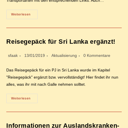
Transportarten mit den entsprechenden Links. Auch…
Trans­
Weiterlesen
Port
In
Sri
Lan­
Ka
Ergänzt!
Rei­se­ge­päck für Sri Lan­ka ergänzt!
Beitrags-
Beitrag
Beitrags-
Beitrags-
sfaak
13/01/2019
Aktualisierung
0 Kommentare
Autor:
veröffentlicht:
Kategorie:
Kommentare:
Das Reisegepäck für ein PJ in Sri Lanka wurde im Kapitel
"Reisegepäck" ergänzt bzw. vervollständigt! Hier findet ihr nun
alles, was ihr mit nach Galle nehmen solltet.
Rei­
Weiterlesen
Se­
Ge­
Päck
Für
Sri
Lan­
In­for­ma­tio­nen zur Aus­lands­kran­ken­
Ka