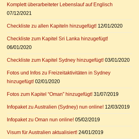
Kom­plett über­ar­bei­te­ter Le­bens­lauf auf Englisch
07/12/2021
Check­lis­te zu al­len Ka­pi­teln hinzugefügt!
12/01/2020
Check­lis­te zum Ka­pi­tel Sri Lan­ka hinzugefügt!
06/01/2020
Check­lis­te zum Ka­pi­tel Syd­ney hinzugefügt!
03/01/2020
Fo­tos und In­fos zu Frei­zeit­ak­ti­vi­tä­ten in Syd­ney
hinzugefügt!
02/01/2020
Fo­tos zum Ka­pi­tel “Oman” hinzugefügt!
31/07/2019
In­fo­pa­ket zu Aus­tra­li­en (Syd­ney) nun online!
12/03/2019
In­fo­pa­ket zu Oman nun online!
05/02/2019
Vi­sum für Aus­tra­li­en aktualisiert!
24/01/2019