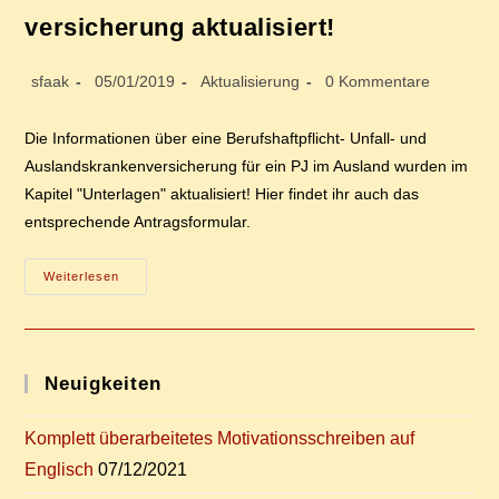
Ergänzt!
ver­si­che­rung aktualisiert!
Beitrags-
Beitrag
Beitrags-
Beitrags-
sfaak
05/01/2019
Aktualisierung
0 Kommentare
Autor:
veröffentlicht:
Kategorie:
Kommentare:
Die Informationen über eine Berufshaftpflicht- Unfall- und
Auslandskrankenversicherung für ein PJ im Ausland wurden im
Kapitel "Unterlagen" aktualisiert! Hier findet ihr auch das
entsprechende Antragsformular.
In­
Weiterlesen
For­
Ma­
Tio­
Nen
Zur
Aus­
Neu­ig­kei­ten
Lands­
Kran­
Ken­
Ver­
Kom­plett über­ar­bei­te­tes Mo­ti­va­ti­ons­schrei­ben auf
Si­
Che­
Englisch
07/12/2021
Rung
Aktualisiert!