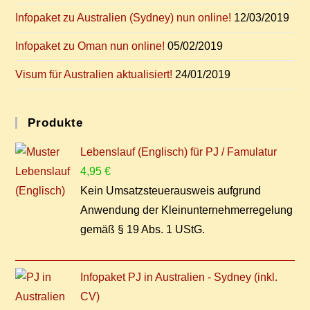
In­fo­pa­ket zu Aus­tra­li­en (Syd­ney) nun online!
12/03/2019
In­fo­pa­ket zu Oman nun online!
05/02/2019
Vi­sum für Aus­tra­li­en aktualisiert!
24/01/2019
Pro­duk­te
Lebenslauf (Englisch) für PJ / Famulatur
4,95
€
Kein Umsatzsteuerausweis aufgrund
Anwendung der Kleinunternehmerregelung
gemäß § 19 Abs. 1 UStG.
Infopaket PJ in Australien - Sydney (inkl.
CV)