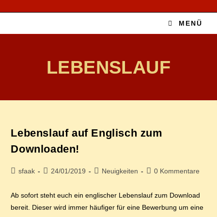
Zum
Inhalt
MENÜ
springen
LEBENSLAUF
Le­bens­lauf auf Eng­lisch zum
Downloaden!
Beitrags-
Beitrag
Beitrags-
Beitrags-
sfaak
24/01/2019
Neuigkeiten
0 Kommentare
Autor:
veröffentlicht:
Kategorie:
Kommentare:
Ab sofort steht euch ein englischer Lebenslauf zum Download
bereit. Dieser wird immer häufiger für eine Bewerbung um eine