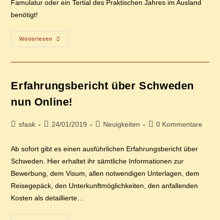
Famulatur oder ein Tertial des Praktischen Jahres im Ausland
benötigt!
Le­
Weiterlesen
Bens­
Lauf
Auf
Eng­
Lisch
Zum
Er­fah­rungs­be­richt über Schwe­den
Downloaden!
nun Online!
Beitrags-
Beitrag
Beitrags-
Beitrags-
sfaak
24/01/2019
Neuigkeiten
0 Kommentare
Autor:
veröffentlicht:
Kategorie:
Kommentare:
Ab sofort gibt es einen ausführlichen Erfahrungsbericht über
Schweden. Hier erhaltet ihr sämtliche Informationen zur
Bewerbung, dem Visum, allen notwendigen Unterlagen, dem
Reisegepäck, den Unterkunftmöglichkeiten, den anfallenden
Kosten als detaillierte…