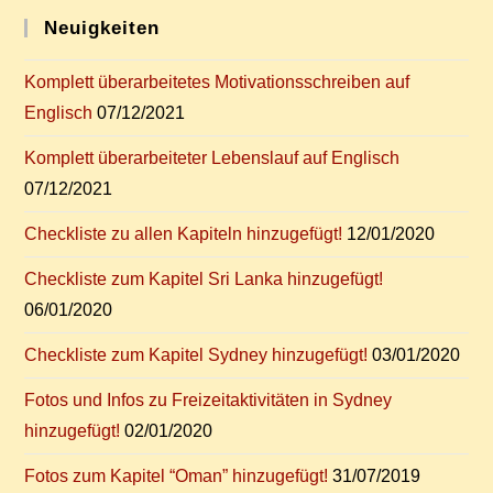
Über
Gha­
Neu­ig­kei­ten
Na
Nun
Online!
Kom­plett über­ar­bei­te­tes Mo­ti­va­ti­ons­schrei­ben auf
Englisch
07/12/2021
Kom­plett über­ar­bei­te­ter Le­bens­lauf auf Englisch
07/12/2021
Check­lis­te zu al­len Ka­pi­teln hinzugefügt!
12/01/2020
Check­lis­te zum Ka­pi­tel Sri Lan­ka hinzugefügt!
06/01/2020
Check­lis­te zum Ka­pi­tel Syd­ney hinzugefügt!
03/01/2020
Fo­tos und In­fos zu Frei­zeit­ak­ti­vi­tä­ten in Syd­ney
hinzugefügt!
02/01/2020
Fo­tos zum Ka­pi­tel “Oman” hinzugefügt!
31/07/2019