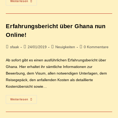
Er­
Weiterlesen
Fah­
Rungs­
Be­
Richt
Über
Schwe­
Er­fah­rungs­be­richt über Gha­na nun
Den
Nun
Online!
Online!
Beitrags-
Beitrag
Beitrags-
Beitrags-
sfaak
24/01/2019
Neuigkeiten
0 Kommentare
Autor:
veröffentlicht:
Kategorie:
Kommentare:
Ab sofort gibt es einen ausführlichen Erfahrungsbericht über
Ghana. Hier erhaltet ihr sämtliche Informationen zur
Bewerbung, dem Visum, allen notwendigen Unterlagen, dem
Reisegepäck, den anfallenden Kosten als detaillierte
Kostenübersicht sowie…
Er­
Weiterlesen
Fah­
Rungs­
Be­
Richt