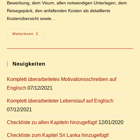
Bewerbung, dem Visum, allen notwendigen Unterlagen, dem
Reisegepäck, den anfallenden Kosten als detaillierte
Kostenübersicht sowie…
Er­
Weiterlesen
Fah­
Rungs­
Be­
Richt
Über
Gha­
Neu­ig­kei­ten
Na
Nun
Online!
Kom­plett über­ar­bei­te­tes Mo­ti­va­ti­ons­schrei­ben auf
Englisch
07/12/2021
Kom­plett über­ar­bei­te­ter Le­bens­lauf auf Englisch
07/12/2021
Check­lis­te zu al­len Ka­pi­teln hinzugefügt!
12/01/2020
Check­lis­te zum Ka­pi­tel Sri Lan­ka hinzugefügt!