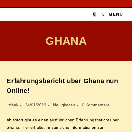
Zum
Inhalt
0
MENÜ
springen
GHANA
Er­fah­rungs­be­richt über Gha­na nun
Online!
Beitrags-
Beitrag
Beitrags-
Beitrags-
sfaak
24/01/2019
Neuigkeiten
0 Kommentare
Autor:
veröffentlicht:
Kategorie:
Kommentare:
Ab sofort gibt es einen ausführlichen Erfahrungsbericht über
Ghana. Hier erhaltet ihr sämtliche Informationen zur