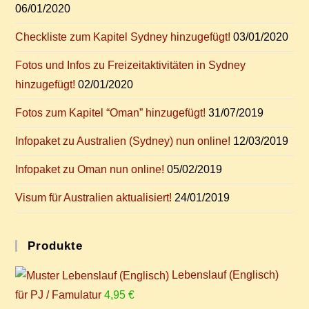
06/01/2020
Check­lis­te zum Ka­pi­tel Syd­ney hinzugefügt!
03/01/2020
Fo­tos und In­fos zu Frei­zeit­ak­ti­vi­tä­ten in Syd­ney
hinzugefügt!
02/01/2020
Fo­tos zum Ka­pi­tel “Oman” hinzugefügt!
31/07/2019
In­fo­pa­ket zu Aus­tra­li­en (Syd­ney) nun online!
12/03/2019
In­fo­pa­ket zu Oman nun online!
05/02/2019
Vi­sum für Aus­tra­li­en aktualisiert!
24/01/2019
Pro­duk­te
Lebenslauf (Englisch)
für PJ / Famulatur
4,95
€