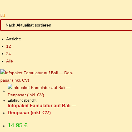
Ansicht:
12
24
Alle
Erfahrungsbericht
In­fo­pa­ket Famu­la­tur auf Ba­li —
Den­pasar (inkl. CV)
14,95
€