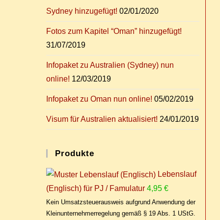
Syd­ney hinzugefügt!
02/01/2020
Fo­tos zum Ka­pi­tel “Oman” hinzugefügt!
31/07/2019
In­fo­pa­ket zu Aus­tra­li­en (Syd­ney) nun
online!
12/03/2019
In­fo­pa­ket zu Oman nun online!
05/02/2019
Vi­sum für Aus­tra­li­en aktualisiert!
24/01/2019
Pro­duk­te
Lebenslauf
(Englisch) für PJ / Famulatur
4,95
€
Kein Umsatzsteuerausweis aufgrund Anwendung der
Kleinunternehmerregelung gemäß § 19 Abs. 1 UStG.