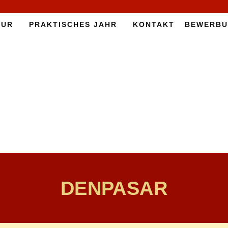
TUR
PRAK­TI­SCHES JAHR
KON­TAKT
BE­WER­B
DENPASAR