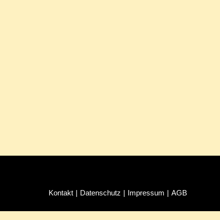
Kon­takt
Da­ten­schutz
Im­pres­sum
AGB