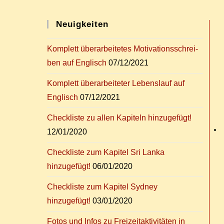
Neu­ig­kei­ten
Kom­plett über­ar­bei­te­tes Mo­ti­va­ti­ons­schrei­
ben auf Englisch
07/12/2021
Kom­plett über­ar­bei­te­ter Le­bens­lauf auf
Englisch
07/12/2021
Check­lis­te zu al­len Ka­pi­teln hinzugefügt!
12/01/2020
Check­lis­te zum Ka­pi­tel Sri Lan­ka
hinzugefügt!
06/01/2020
Check­lis­te zum Ka­pi­tel Syd­ney
hinzugefügt!
03/01/2020
Fo­tos und In­fos zu Frei­zeit­ak­ti­vi­tä­ten in