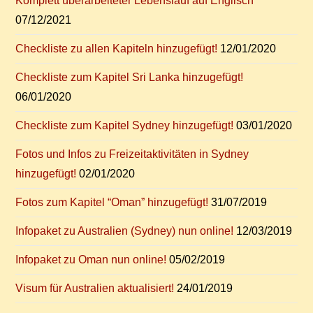
Kom­plett über­ar­bei­te­ter Le­bens­lauf auf Englisch
07/12/2021
Check­lis­te zu al­len Ka­pi­teln hinzugefügt!
12/01/2020
Check­lis­te zum Ka­pi­tel Sri Lan­ka hinzugefügt!
06/01/2020
Check­lis­te zum Ka­pi­tel Syd­ney hinzugefügt!
03/01/2020
Fo­tos und In­fos zu Frei­zeit­ak­ti­vi­tä­ten in Syd­ney
hinzugefügt!
02/01/2020
Fo­tos zum Ka­pi­tel “Oman” hinzugefügt!
31/07/2019
In­fo­pa­ket zu Aus­tra­li­en (Syd­ney) nun online!
12/03/2019
In­fo­pa­ket zu Oman nun online!
05/02/2019
Vi­sum für Aus­tra­li­en aktualisiert!
24/01/2019