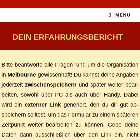
MENÜ
DEIN ER­FAH­RUNGS­BE­RICHT
Bit­te be­ant­wor­te al­le Fra­gen rund um die Or­ga­ni­sa­ti­on
in
Mel­bourne
ge­wis­sen­haft! Du kannst dei­ne An­ga­ben
je­der­zeit
zwi­schen­spei­chern
und spä­ter wei­ter be­ar­
bei­ten, so­wohl über PC als auch über Han­dy. Da­bei
wird ein
ex­ter­ner Link
ge­ne­riert, den du dir gut ab­
spei­chern soll­test, um das For­mu­lar zu ei­nem spä­te­ren
Zeit­punkt wei­ter be­ar­bei­ten zu kön­nen. Ge­be dei­ne
Da­ten dann aus­schließ­lich über den Link ein, nicht