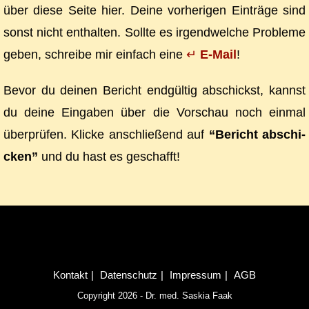
über die­se Sei­te hier. Dei­ne vor­he­ri­gen Ein­trä­ge sind
sonst nicht ent­hal­ten. Soll­te es ir­gend­wel­che Pro­ble­me
ge­ben, schrei­be mir ein­fach ei­ne
↵
E‑Mail
!
Be­vor du dei­nen Be­richt end­gül­tig ab­schickst, kannst
du dei­ne Ein­ga­ben über die Vor­schau noch ein­mal
über­prü­fen. Kli­cke an­schlie­ßend auf
“Be­richt ab­schi­
cken”
und du hast es geschafft!
Kon­takt
Da­ten­schutz
Im­pres­sum
AGB
Copyright 2026 - Dr. med. Saskia Faak